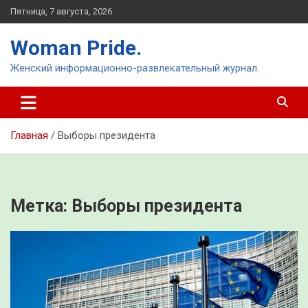
Перейти
Пятница, 7 августа, 2026
к
содержимому
Woman Pride.
Женский информационно-развлекательный журнал.
Главная
Выборы президента
Метка:
Выборы президента