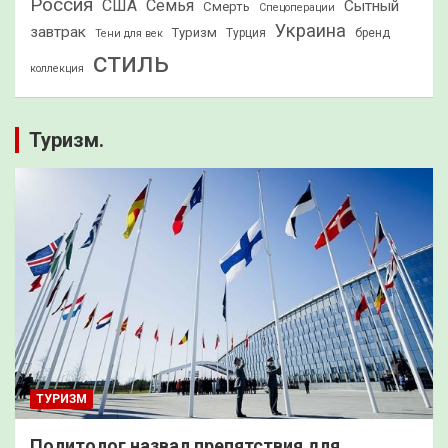
Россия
США
Семья
Сытный
Смерть
Спецоперации
Украина
завтрак
Туризм
Турция
бренд
Тени для век
стиль
коллекция
Туризм.
ТУРИЗМ
Политолог назвал препятствия для