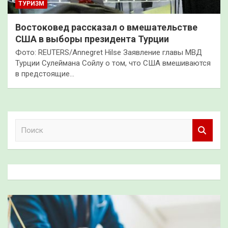
ТУРИЗМ
Востоковед рассказал о вмешательстве
США в выборы президента Турции
Фото: REUTERS/Annegret Hilse Заявление главы МВД
Турции Сулеймана Сойлу о том, что США вмешиваются
в предстоящие…
П
о
и
с
к