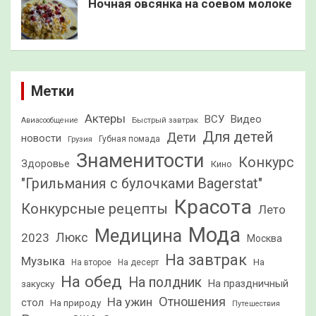
Ночная овсянка на соевом молоке
Метки
Актеры
ВСУ
Видео
Быстрый завтрак
Авиасообщение
Для детей
Дети
новости
Грузия
Губная помада
Знаменитости
Конкурс
Здоровье
Кино
"Грильмания с булочками Bagerstat"
Красота
Конкурсные рецепты
Лето
Мода
Медицина
2023
Люкс
Москва
На завтрак
Музыка
На
На второе
На десерт
На обед
На полдник
На праздничный
закуску
Отношения
На ужин
стол
На природу
Путешествия