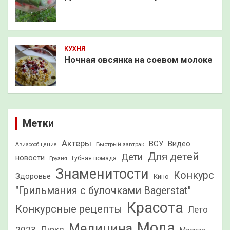
КУХНЯ
Ночная овсянка на соевом молоке
Метки
Актеры
ВСУ
Видео
Быстрый завтрак
Авиасообщение
Для детей
Дети
новости
Грузия
Губная помада
Знаменитости
Конкурс
Здоровье
Кино
"Грильмания с булочками Bagerstat"
Красота
Конкурсные рецепты
Лето
Мода
Медицина