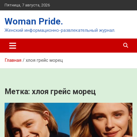
Перейти
Пятница, 7 августа, 2026
к
содержимому
Woman Pride.
Женский информационно-развлекательный журнал.
Главная
хлоя грейс морец
Метка:
хлоя грейс морец