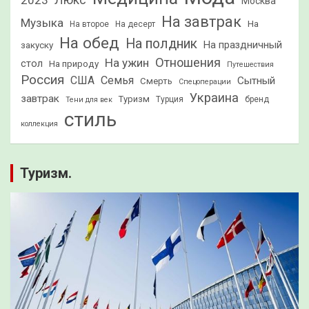
2023
Люкс
Москва
На завтрак
Музыка
На
На второе
На десерт
На обед
На полдник
На праздничный
закуску
Отношения
На ужин
стол
На природу
Путешествия
Россия
США
Семья
Сытный
Смерть
Спецоперации
Украина
завтрак
Туризм
Турция
бренд
Тени для век
стиль
коллекция
Туризм.