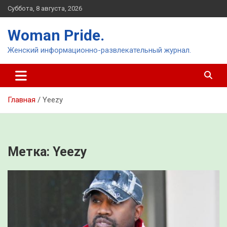
Перейти
Суббота, 8 августа, 2026
к
содержимому
Woman Pride.
Женский информационно-развлекательный журнал.
Главная
Yeezy
Метка:
Yeezy