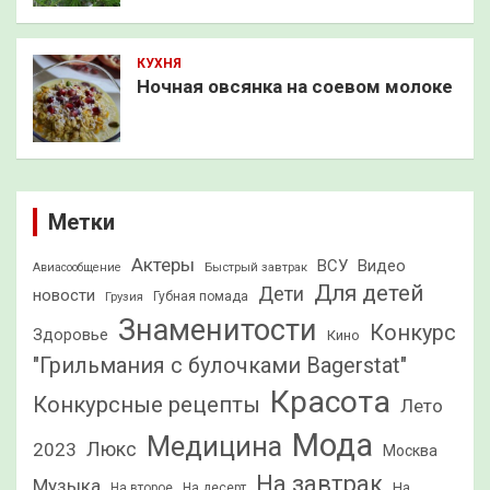
КУХНЯ
Ночная овсянка на соевом молоке
Метки
Актеры
ВСУ
Видео
Быстрый завтрак
Авиасообщение
Для детей
Дети
новости
Грузия
Губная помада
Знаменитости
Конкурс
Здоровье
Кино
"Грильмания с булочками Bagerstat"
Красота
Конкурсные рецепты
Лето
Мода
Медицина
2023
Люкс
Москва
На завтрак
Музыка
На
На второе
На десерт