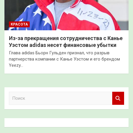
КРАСОТА
Из-за прекращения сотрудничества с Канье
Уэстом adidas несет финансовые убытки
Глава adidas Бьорн Гульден признал, что разрыв
партнерства компании с Канье Уэстом и его брендом
Yeezy…
П
о
и
с
к