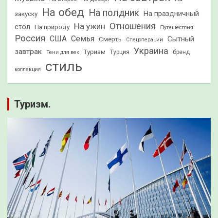
На обед
На полдник
На праздничный
закуску
Отношения
На ужин
стол
На природу
Путешествия
Россия
США
Семья
Сытный
Смерть
Спецоперации
Украина
завтрак
Туризм
Турция
бренд
Тени для век
стиль
коллекция
Туризм.