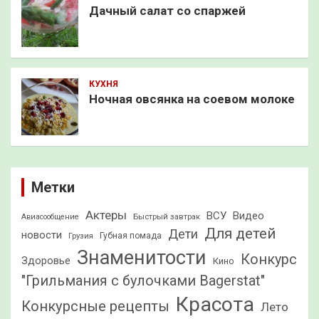
Дачный салат со спаржей
КУХНЯ
Ночная овсянка на соевом молоке
Метки
Актеры
ВСУ
Видео
Быстрый завтрак
Авиасообщение
Для детей
Дети
новости
Грузия
Губная помада
Знаменитости
Конкурс
Здоровье
Кино
"Грильмания с булочками Bagerstat"
Красота
Конкурсные рецепты
Лето