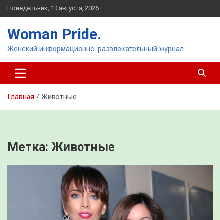
Перейти
Понедельник, 10 августа, 2026
к
содержимому
Woman Pride.
Женский информационно-развлекательный журнал.
Главная
Животные
Метка:
Животные