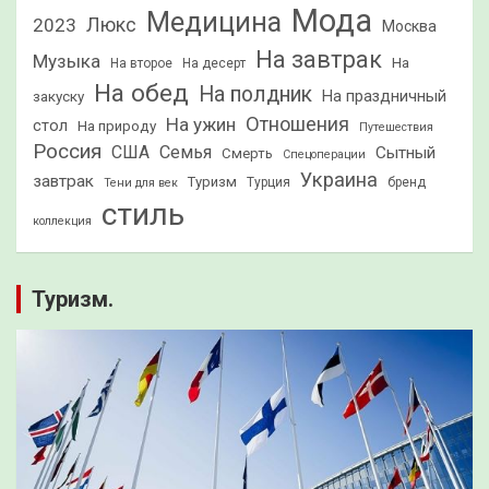
Мода
Медицина
2023
Люкс
Москва
На завтрак
Музыка
На
На второе
На десерт
На обед
На полдник
На праздничный
закуску
Отношения
На ужин
стол
На природу
Путешествия
Россия
США
Семья
Сытный
Смерть
Спецоперации
Украина
завтрак
Туризм
Турция
бренд
Тени для век
стиль
коллекция
Туризм.