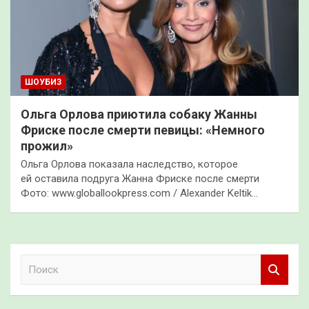
ШОУБИЗ
Ольга Орлова приютила собаку Жанны
Фриске после смерти певицы: «Немного
прожил»
Ольга Орлова показала наследство, которое
ей оставила подруга Жанна Фриске после смерти
Фото: www.globallookpress.com / Alexander Keltik…
П
о
и
с