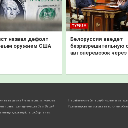
ТУРИЗМ
ст назвал дефолт
Белоруссия введет
овым оружием США
безразрешительную 
автоперевозок через
ли на нашем сайте материалы, которые
На сайте могут быть опубликованы матери
кие права, принадлежащие Вам, Вашей
При цитировании ссылка на источник обяз
анизации, пожалуйста, сообщите нам.