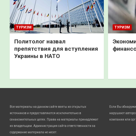
ТУРИЗМ
ТУРИЗМ
Политолог назвал
Экономи
препятствия для вступления
финанс
Украины в НАТО
Все материалы на данном сайте взяты из открытых
Если Вы обнаружи
источников и предоставляются исключительно в
нарушают авторс
ознакомительных целях. Права на материалы принадлежат
компании или орг
их владельцам. Администрация сайта ответственности за
содержание материала не несет.