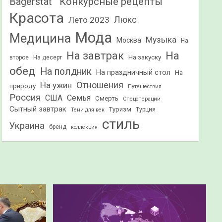
Конкурсные рецепты
Bagerstat"
Красота
Лето 2023
Люкс
Мода
Медицина
Музыка
Москва
На
На
На завтрак
На закуску
второе
На десерт
обед
На полдник
На праздничный стол
На
Отношения
На ужин
природу
Путешествия
Россия
США
Семья
Смерть
Спецоперации
Сытный завтрак
Туризм
Турция
Тени для век
стиль
Украина
бренд
коллекция