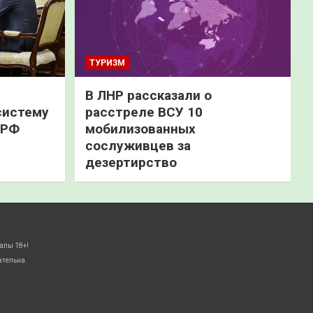
ТУРИЗМ
В ЛНР рассказали о
систему
расстреле ВСУ 10
 РФ
мобилизованных
сослуживцев за
дезертирство
алы 18+!
ательна.