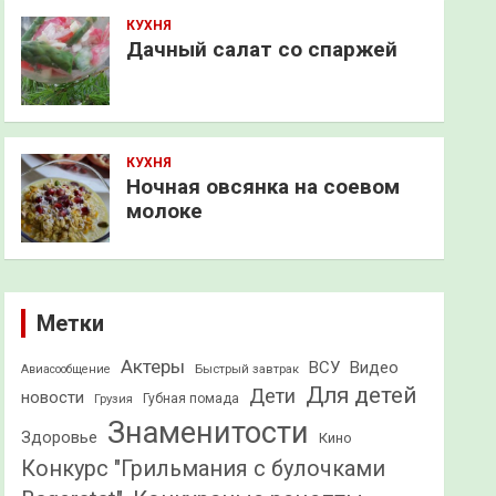
КУХНЯ
Дачный салат со спаржей
КУХНЯ
Ночная овсянка на соевом
молоке
Метки
Актеры
ВСУ
Видео
Быстрый завтрак
Авиасообщение
Для детей
Дети
новости
Грузия
Губная помада
Знаменитости
Здоровье
Кино
Конкурс "Грильмания с булочками