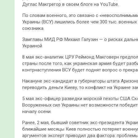
Дуглас Макгрегор в своем блоге на YouTube.
По словам военного, это связано с «невосполнимыми
Украины (ВСУ) лишились более чем 300 тыс. военных
союзника.
Замглавы МИД РФ Михаил Галузин — о рисках дальне
Украиной
8 мая экс-аналитик ЦРУ Реймонд Макговерн предпол
страны после того, как украинская армия будет разб
контрнаступления ВСУ будет поднят вопрос о прекра
Накануне экс-кандидат в губернаторы штата Аризона
переводить деньги Киеву, то конфликт на Украине за
5 мая экс-офицер разведки морской пехоты США Скот
Вооруженных сил Украины нет возможности победить
началу осени.
Ранее, 2 мая, бывший советник экс-президента Укра
ближайшие месяцы Киев полностью потеряет военну
аргументов эксперт приводил два фактора: проблем