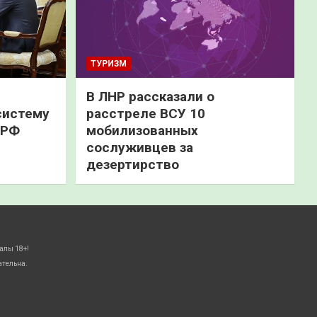
ТУРИЗМ
В ЛНР рассказали о
систему
расстреле ВСУ 10
 РФ
мобилизованных
сослуживцев за
дезертирство
алы 18+!
ательна.