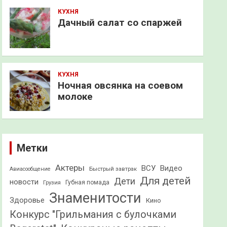
КУХНЯ
Дачный салат со спаржей
КУХНЯ
Ночная овсянка на соевом
молоке
Метки
Актеры
ВСУ
Видео
Быстрый завтрак
Авиасообщение
Для детей
Дети
новости
Грузия
Губная помада
Знаменитости
Здоровье
Кино
Конкурс "Грильмания с булочками