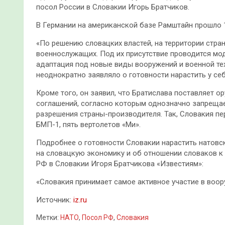
посол России в Словакии Игорь Братчиков.
В Германии на американской базе Рамштайн прошло 1
«По решению словацких властей, на территории стра
военнослужащих. Под их присутствие проводится мо
адаптация под новые виды вооружений и военной те
неоднократно заявляло о готовности нарастить у себ
Кроме того, он заявил, что Братислава поставляет 
соглашений, согласно которым однозначно запрещае
разрешения страны-производителя. Так, Словакия пер
БМП-1, пять вертолетов «Ми».
Подробнее о готовности Словакии нарастить натовск
на словацкую экономику и об отношении словаков к 
РФ в Словакии Игоря Братчикова «Известиям»:
«Словакия принимает самое активное участие в воо
Источник:
iz.ru
Метки:
НАТО
,
Посол РФ
,
Словакия