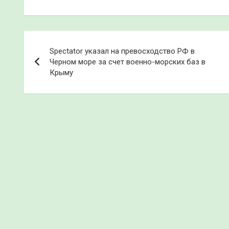
Навигация
Spectator указал на превосходство РФ в
по
Черном море за счет военно-морских баз в
Крыму
записям