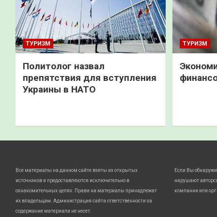
ТУРИЗМ
ТУРИЗМ
Политолог назвал
Экономи
препятствия для вступления
финанс
Украины в НАТО
Все материалы на данном сайте взяты из открытых
Если Вы обнаружи
источников и предоставляются исключительно в
нарушают авторс
ознакомительных целях. Права на материалы принадлежат
компании или орг
их владельцам. Администрация сайта ответственности за
содержание материала не несет.