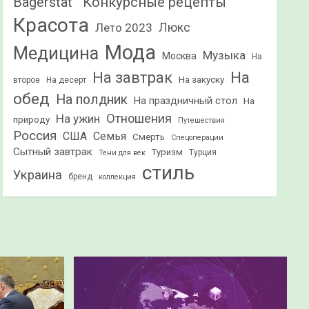
Конкурсные рецепты
Bagerstat"
Красота
Лето 2023
Люкс
Мода
Медицина
Музыка
Москва
На
На
На завтрак
На закуску
второе
На десерт
обед
На полдник
На праздничный стол
На
Отношения
На ужин
природу
Путешествия
Россия
США
Семья
Смерть
Спецоперации
Сытный завтрак
Туризм
Турция
Тени для век
стиль
Украина
бренд
коллекция