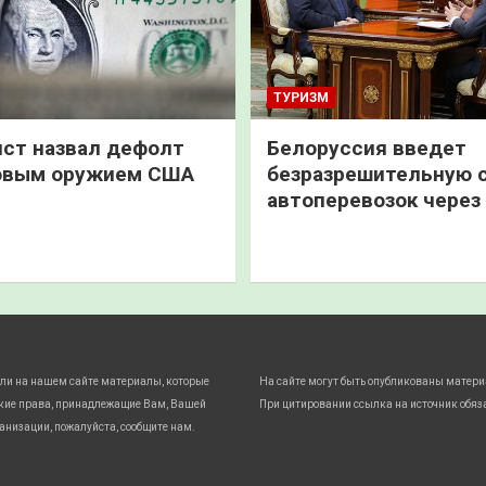
ТУРИЗМ
ст назвал дефолт
Белоруссия введет
овым оружием США
безразрешительную 
автоперевозок через
ли на нашем сайте материалы, которые
На сайте могут быть опубликованы матери
кие права, принадлежащие Вам, Вашей
При цитировании ссылка на источник обяз
анизации, пожалуйста, сообщите нам.