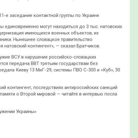
1-е заседание контактной группы по Украине
ны единовременно могут находиться до 3 тыс. натовских
дернизация имеющихся военных объектов, их
хники. Нынешнее словацкое правительство
я натовский контингент», — сказал Братчиков.
оружие ВСУ в нарушение российско-словацких
тся передача ВВТ третьим государствам без
едала Киеву 13 МиГ-29, системы ПВО С-300 и «Куб», 30
ий контингент, последствиях антироссийских санкций
памяти о Второй мировой — читайте в интервью посла
ружении Украины»