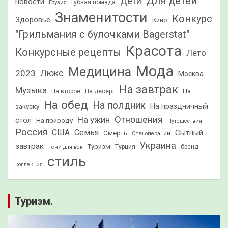
Для детей
Дети
новости
Грузия
Губная помада
Знаменитости
Конкурс
Здоровье
Кино
"Грильмания с булочками Bagerstat"
Красота
Конкурсные рецепты
Лето
Мода
Медицина
2023
Люкс
Москва
На завтрак
Музыка
На
На второе
На десерт
На обед
На полдник
На праздничный
закуску
Отношения
На ужин
стол
На природу
Путешествия
Россия
США
Семья
Сытный
Смерть
Спецоперации
Украина
завтрак
Туризм
Турция
бренд
Тени для век
стиль
коллекция
Туризм.