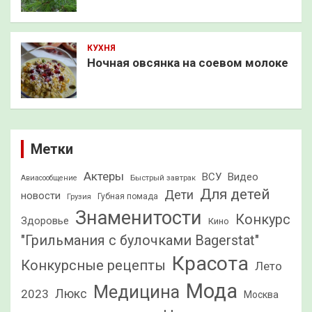
КУХНЯ
Ночная овсянка на соевом молоке
Метки
Актеры
ВСУ
Видео
Быстрый завтрак
Авиасообщение
Для детей
Дети
новости
Грузия
Губная помада
Знаменитости
Конкурс
Здоровье
Кино
"Грильмания с булочками Bagerstat"
Красота
Конкурсные рецепты
Лето
Мода
Медицина
2023
Люкс
Москва