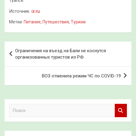
Туапсе.
Источник:
iz.ru
Метки:
Питание
,
Путешествия
,
Туризм
Навигация
Ограничения на въезд на Бали не коснутся
по
организованных туристов из РФ
записям
ВОЗ отменила режим ЧС по COVID-19
П
о
и
с
к