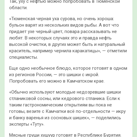
Так, уху с нефтью можно попробовать в Тюменской
области.
«Тюменская черная уха сурова, но очень хороша:
бульон варят из нескольких видов рыбы. А вот что
придает ухе черный цвет, повара рассказывать не
любят. В некоторых случаях это и правда нефть
высокой очистки, в других может быть и натуральный
краситель, например чернила каракатицы», — отметили
специалисты.
Еще одно необычное блюдо, которое готовят в одном
из регионов России, — это шишки с икрой.
Попробовать его можно в Камчатском крае.
«Обычно используют молодые недозревшие шишки
стланиковой сосны, или кедрового стланика. Если к
таким гастрономическим открытиям вы пока не
готовы, везите с Камчатки всё по-отдельности — икру
и банку варенья из сосновых шишек», — поделились
эксперты «Туту».
Мясные груши хушуур готовят в Республике Бурятия.