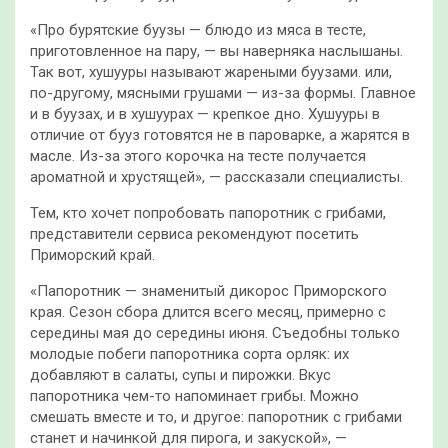
«Про бурятские буузы — блюдо из мяса в тесте,
приготовленное на пару, — вы наверняка наслышаны.
Так вот, хушууры называют жареными буузами. или,
по-другому, мясными грушами — из-за формы. Главное
и в буузах, и в хушуурах — крепкое дно. Хушууры в
отличие от бууз готовятся не в пароварке, а жарятся в
масле. Из-за этого корочка на тесте получается
ароматной и хрустящей», — рассказали специалисты.
Тем, кто хочет попробовать папоротник с грибами,
представители сервиса рекомендуют посетить
Приморский край.
«Папоротник — знаменитый дикорос Приморского
края. Сезон сбора длится всего месяц, примерно с
середины мая до середины июня. Съедобны только
молодые побеги папоротника сорта орляк: их
добавляют в салаты, супы и пирожки. Вкус
папоротника чем-то напоминает грибы. Можно
смешать вместе и то, и другое: папоротник с грибами
станет и начинкой для пирога, и закуской», —