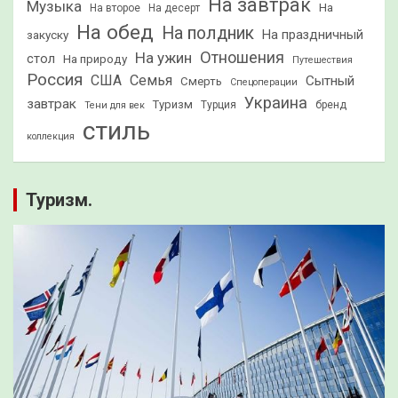
На завтрак
Музыка
На
На второе
На десерт
На обед
На полдник
На праздничный
закуску
Отношения
На ужин
стол
На природу
Путешествия
Россия
США
Семья
Сытный
Смерть
Спецоперации
Украина
завтрак
Туризм
Турция
бренд
Тени для век
стиль
коллекция
Туризм.