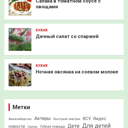
Салака в томатном соусе с
овощами
КУХНЯ
Дачный салат со спаржей
КУХНЯ
Ночная овсянка на соевом молоке
Метки
Актеры
ВСУ
Видео
Быстрый завтрак
Авиасообщение
Для детей
Дети
новости
Грузия
Губная помада