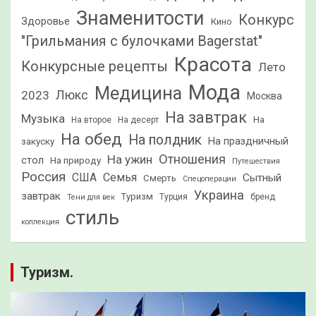
Знаменитости
Конкурс
Здоровье
Кино
"Грильмания с булочками Bagerstat"
Красота
Конкурсные рецепты
Лето
Мода
Медицина
2023
Люкс
Москва
На завтрак
Музыка
На
На второе
На десерт
На обед
На полдник
На праздничный
закуску
Отношения
На ужин
стол
На природу
Путешествия
Россия
США
Семья
Сытный
Смерть
Спецоперации
Украина
завтрак
Туризм
Турция
бренд
Тени для век
стиль
коллекция
Туризм.