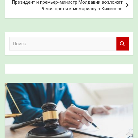
Президент и премьер-министр Молдавии возложат
9 мая цветы к мемориалу в Кишиневе
П
о
и
с
к