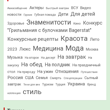
Актеры
ВСУ
Видео
Быстрый завтрак
Авиасообщение
Для детей
Дети
новости
Грузия
Губная помада
Знаменитости
Конкурс
Здоровье
Кино
"Грильмания с булочками Bagerstat"
Красота
Конкурсные рецепты
Лето
Мода
Медицина
2023
Люкс
Москва
На завтрак
Музыка
На
На второе
На десерт
На обед
На полдник
На праздничный
закуску
Отношения
На ужин
стол
На природу
Путешествия
Россия
США
Семья
Сытный
Смерть
Спецоперации
Украина
завтрак
Туризм
Турция
бренд
Тени для век
стиль
коллекция