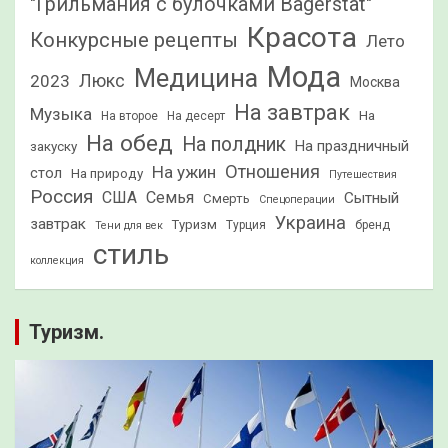
"Грильмания с булочками Bagerstat"
Красота
Конкурсные рецепты
Лето
Мода
Медицина
2023
Люкс
Москва
На завтрак
Музыка
На
На второе
На десерт
На обед
На полдник
На праздничный
закуску
Отношения
На ужин
стол
На природу
Путешествия
Россия
США
Семья
Сытный
Смерть
Спецоперации
Украина
завтрак
Туризм
Турция
бренд
Тени для век
стиль
коллекция
Туризм.