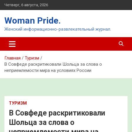
Перейти
Четверг, 6 августа, 2026
к
содержимому
Woman Pride.
Женский информационно-развлекательный журнал.
Главная
Туризм
В Совфеде раскритиковали Шольца за слова о
неприемлемости мира на условиях России
ТУРИЗМ
В Совфеде раскритиковали
Шольца за слова о
неприемлемости мира на