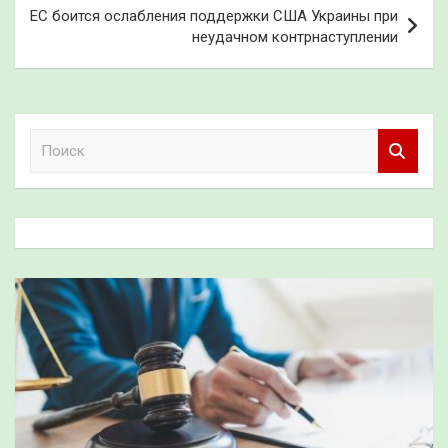
ЕС боится ослабления поддержки США Украины при
неудачном контрнаступлении
П
о
и
с
к