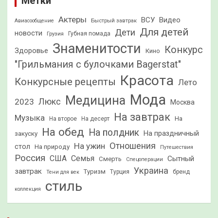
Метки
Актеры
ВСУ
Видео
Быстрый завтрак
Авиасообщение
Для детей
Дети
новости
Грузия
Губная помада
Знаменитости
Конкурс
Здоровье
Кино
"Грильмания с булочками Bagerstat"
Красота
Конкурсные рецепты
Лето
Мода
Медицина
2023
Люкс
Москва
На завтрак
Музыка
На
На второе
На десерт
На обед
На полдник
На праздничный
закуску
Отношения
На ужин
стол
На природу
Путешествия
Россия
США
Семья
Сытный
Смерть
Спецоперации
Украина
завтрак
Туризм
Турция
бренд
Тени для век
стиль
коллекция