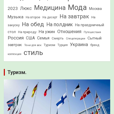
Мода
Медицина
2023
Люкс
Москва
На завтрак
Музыка
На
На второе
На десерт
На обед
На полдник
На праздничный
закуску
Отношения
На ужин
стол
На природу
Путешествия
Россия
США
Семья
Сытный
Смерть
Спецоперации
Украина
завтрак
Туризм
Турция
бренд
Тени для век
стиль
коллекция
Туризм.