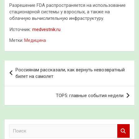
Разрешение FDA распространяется на использование
стационарной системы у взрослых, а также на
облачную вычислительную инфраструктуру.
Источник:
medvestnik.ru
Метки:
Медицина
Навигация
Россиянам рассказали, как вернуть невозвратный
по
билет на самолет
записям
TOP5: главные события недели
П
о