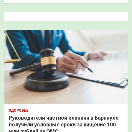
и
с
к
ЗДОРОВЬЕ
Руководители частной клиники в Барнауле
получили условные сроки за хищение 100
млн рублей из ОМС