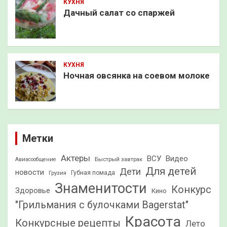
КУХНЯ
Дачный салат со спаржей
КУХНЯ
Ночная овсянка на соевом молоке
Метки
Актеры
ВСУ
Видео
Быстрый завтрак
Авиасообщение
Для детей
Дети
новости
Грузия
Губная помада
Знаменитости
Конкурс
Здоровье
Кино
"Грильмания с булочками Bagerstat"
Красота
Конкурсные рецепты
Лето