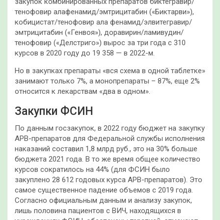
закупок комбинированных препаратов биктегравир/
тенофовир алафенамид/эмтрицитабин («Биктарви»),
кобицистат/тенофовир ала фенамид/элвитегравир/
эмтрицитабин («Генвоя»), доравирин/ламивудин/
тенофовир («Делстриго») вырос за три года с 310
курсов в 2020 году до 19 358 — в 2022-м.
Но в закупках препараты «вся схема в одной таблетке»
занимают только 7%, а монопрепараты – 87%, еще 2%
относится к лекарствам «два в одном».
Закупки ФСИН
По данным госзакупок, в 2022 году бюджет на закупку
АРВ-препаратов для Федеральной службы исполнения
наказаний составил 1,8 млрд руб., это на 30% больше
бюджета 2021 года. В то же время общее количество
курсов сократилось на 44% (для ФСИН было
закуплено 28 612 годовых курса АРВ-препаратов). Это
самое существенное падение объемов с 2019 года.
Согласно официальным данным и анализу закупок,
лишь половина пациентов с ВИЧ, находящихся в