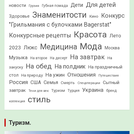
Для детей
Дети
новости
Грузия
Губная помада
Знаменитости
Конкурс
Здоровье
Кино
"Грильмания с булочками Bagerstat"
Красота
Конкурсные рецепты
Лето
Мода
Медицина
2023
Люкс
Москва
На завтрак
Музыка
На
На второе
На десерт
На обед
На полдник
На праздничный
закуску
Отношения
На ужин
стол
На природу
Путешествия
Россия
США
Семья
Сытный
Смерть
Спецоперации
Украина
завтрак
Туризм
Турция
бренд
Тени для век
стиль
коллекция
Туризм.