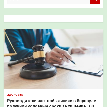
о
и
с
к
ЗДОРОВЬЕ
Руководители частной клиники в Барнауле
получили условные сроки за хищение 100