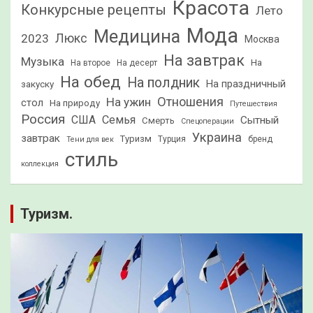
Красота
Конкурсные рецепты
Лето
Мода
Медицина
2023
Люкс
Москва
На завтрак
Музыка
На
На второе
На десерт
На обед
На полдник
На праздничный
закуску
Отношения
На ужин
стол
На природу
Путешествия
Россия
США
Семья
Сытный
Смерть
Спецоперации
Украина
завтрак
Туризм
Турция
бренд
Тени для век
стиль
коллекция
Туризм.