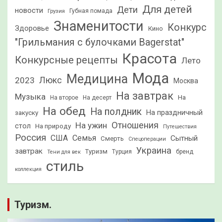
Для детей
Дети
новости
Грузия
Губная помада
Знаменитости
Конкурс
Здоровье
Кино
"Грильмания с булочками Bagerstat"
Красота
Конкурсные рецепты
Лето
Мода
Медицина
2023
Люкс
Москва
На завтрак
Музыка
На
На второе
На десерт
На обед
На полдник
На праздничный
закуску
Отношения
На ужин
стол
На природу
Путешествия
Россия
США
Семья
Сытный
Смерть
Спецоперации
Украина
завтрак
Туризм
Турция
бренд
Тени для век
стиль
коллекция
Туризм.