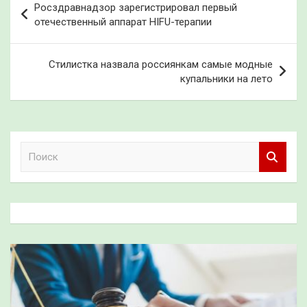
Росздравнадзор зарегистрировал первый
по
отечественный аппарат HIFU-терапии
записям
Стилистка назвала россиянкам самые модные
купальники на лето
П
о
и
с
к