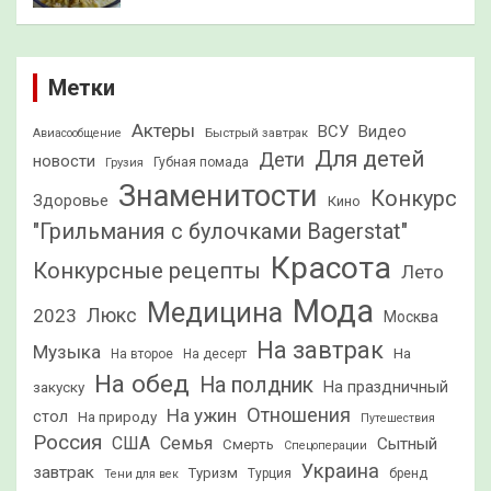
Метки
Актеры
ВСУ
Видео
Быстрый завтрак
Авиасообщение
Для детей
Дети
новости
Грузия
Губная помада
Знаменитости
Конкурс
Здоровье
Кино
"Грильмания с булочками Bagerstat"
Красота
Конкурсные рецепты
Лето
Мода
Медицина
2023
Люкс
Москва
На завтрак
Музыка
На
На второе
На десерт
На обед
На полдник
На праздничный
закуску
Отношения
На ужин
стол
На природу
Путешествия
Россия
США
Семья
Сытный
Смерть
Спецоперации
Украина
завтрак
Туризм
Турция
бренд
Тени для век