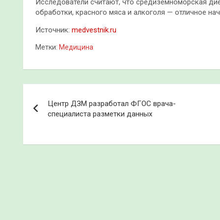
Исследователи считают, что средиземноморская ди
обработки, красного мяса и алкоголя — отличное на
Источник:
medvestnik.ru
Метки:
Медицина
Навигация
Центр ДЗМ разработал ФГОС врача-
по
специалиста разметки данных
записям