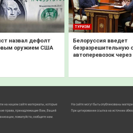
ТУРИЗМ
ст назвал дефолт
Белоруссия введет
овым оружием США
безразрешительную 
автоперевозок через
ли на нашем сайте материалы, которые
На сайте могут быть опубликованы матери
кие права, принадлежащие Вам, Вашей
При цитировании ссылка на источник обяз
анизации, пожалуйста, сообщите нам.