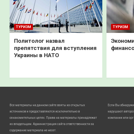
ТУРИЗМ
ТУРИЗМ
Политолог назвал
Экономи
препятствия для вступления
финанс
Украины в НАТО
Все материалы на данном сайте взяты из открытых
Если Вы обнаружи
источников и предоставляются исключительно в
нарушают авторс
ознакомительных целях. Права на материалы принадлежат
компании или орг
их владельцам. Администрация сайта ответственности за
содержание материала не несет.