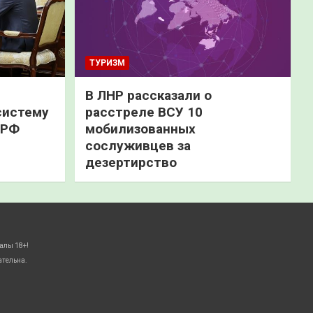
ТУРИЗМ
В ЛНР рассказали о
систему
расстреле ВСУ 10
 РФ
мобилизованных
сослуживцев за
дезертирство
алы 18+!
ательна.