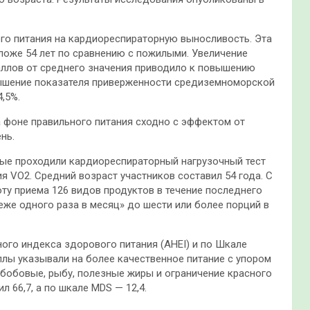
го питания на кардиореспираторную выносливость. Эта
оже 54 лет по сравнению с пожилыми. Увеличение
баллов от среднего значения приводило к повышению
вышение показателя приверженности средиземноморской
,5%.
 фоне правильного питания сходно с эффектом от
нь.
орые проходили кардиореспираторный нагрузочный тест
я VO2. Средний возраст участников составил 54 года. С
у приема 126 видов продуктов в течение последнего
еже одного раза в месяц» до шести или более порций в
ого индекса здорового питания (AHEI) и по Шкале
лы указывали на более качественное питание с упором
 бобовые, рыбу, полезные жиры и ограничение красного
л 66,7, а по шкале MDS — 12,4.