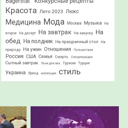
Конкурсные рецепты
Bagerstat"
Красота
Лето 2023
Люкс
Мода
Медицина
Музыка
Москва
На
На
На завтрак
На закуску
второе
На десерт
обед
На полдник
На праздничный стол
На
Отношения
На ужин
природу
Путешествия
Россия
США
Семья
Смерть
Спецоперации
Сытный завтрак
Туризм
Турция
Тени для век
стиль
Украина
бренд
коллекция