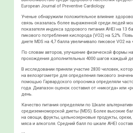
European Journal of Preventive Cardiology.
Ученые обнаружили положительное влияние здорово
связь оказалась более выраженной среди людей мол
показателя индекса здорового питания AHEI на 13 
пикового потребления кислорода (VO2) на 5,2%. По
диете MDS на 4,7 балла увеличивало пиковое VO2 на 4
По словам авторов, улучшение физической формы на
прохождения дополнительных 4000 шагов каждый де
В исследовании приняли участие 2830 человек, кот
на велоэргометре для определения пикового значени
помощью Гарвардского опросника определяли частот
года. Диапазон оценок составил от «никогда» или «р
день.
Качество питания определяли по Шкале альтернативн
средиземноморской диеты (MDS). Более высокие бал
на овощи, фрукты, цельнозерновые продукты, орехи,
мяса и алкоголя. Средний балл по шкале AHEI состави