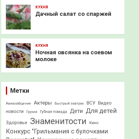
КУХНЯ
Дачный салат со спаржей
КУХНЯ
Ночная овсянка на соевом
молоке
Метки
Актеры
ВСУ
Видео
Быстрый завтрак
Авиасообщение
Для детей
Дети
новости
Грузия
Губная помада
Знаменитости
Здоровье
Кино
Конкурс "Грильмания с булочками