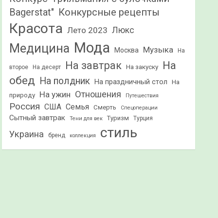
Конкурсные рецепты
Bagerstat"
Красота
Лето 2023
Люкс
Мода
Медицина
Музыка
Москва
На
На
На завтрак
На закуску
второе
На десерт
обед
На полдник
На праздничный стол
На
Отношения
На ужин
природу
Путешествия
Россия
США
Семья
Смерть
Спецоперации
Сытный завтрак
Туризм
Турция
Тени для век
стиль
Украина
бренд
коллекция