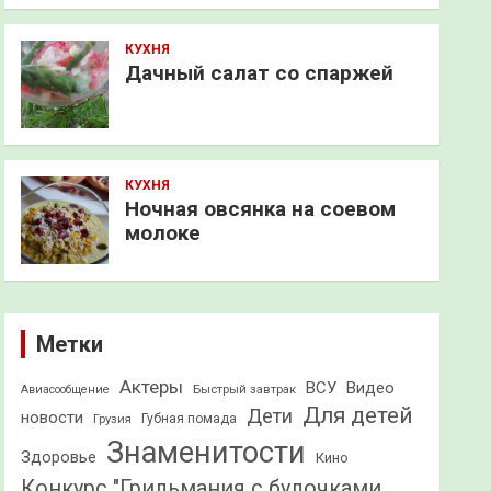
КУХНЯ
Дачный салат со спаржей
КУХНЯ
Ночная овсянка на соевом
молоке
Метки
Актеры
ВСУ
Видео
Быстрый завтрак
Авиасообщение
Для детей
Дети
новости
Грузия
Губная помада
Знаменитости
Здоровье
Кино
Конкурс "Грильмания с булочками