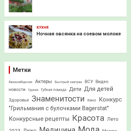
КУХНЯ
Ночная овсянка на соевом молоке
Метки
Актеры
ВСУ
Видео
Быстрый завтрак
Авиасообщение
Для детей
Дети
новости
Грузия
Губная помада
Знаменитости
Конкурс
Здоровье
Кино
"Грильмания с булочками Bagerstat"
Красота
Конкурсные рецепты
Лето
Мода
Медицина
2023
Люкс
Москва