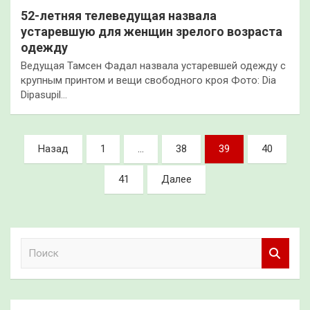
52-летняя телеведущая назвала
устаревшую для женщин зрелого возраста
одежду
Ведущая Тамсен Фадал назвала устаревшей одежду с
крупным принтом и вещи свободного кроя Фото: Dia
Dipasupil…
Пагинация
Назад
1
…
38
39
40
записей
41
Далее
П
о
и
с
к