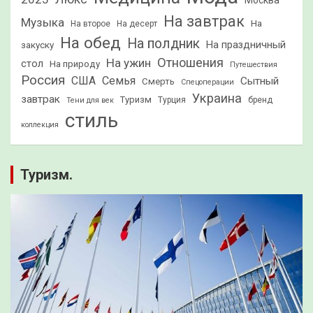
На завтрак
Музыка
На
На второе
На десерт
На обед
На полдник
На праздничный
закуску
Отношения
На ужин
стол
На природу
Путешествия
Россия
США
Семья
Сытный
Смерть
Спецоперации
Украина
завтрак
Туризм
Турция
бренд
Тени для век
стиль
коллекция
Туризм.