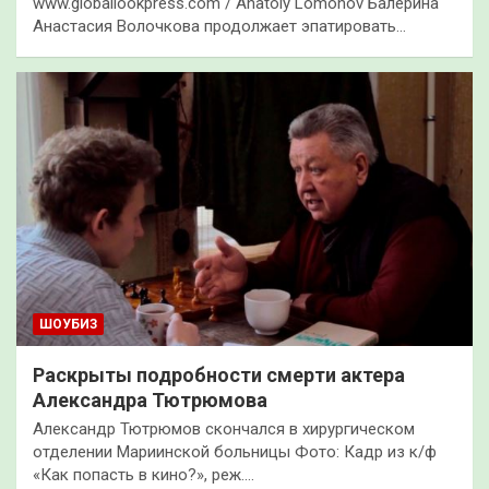
www.globallookpress.com / Anatoly Lomohov Балерина
Анастасия Волочкова продолжает эпатировать…
ШОУБИЗ
Раскрыты подробности смерти актера
Александра Тютрюмова
Александр Тютрюмов скончался в хирургическом
отделении Мариинской больницы Фото: Кадр из к/ф
«Как попасть в кино?», реж.…