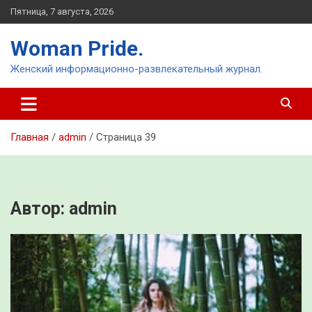
Перейти
Пятница, 7 августа, 2026
к
содержимому
Woman Pride.
Женский информационно-развлекательный журнал.
Главная
admin
Страница 39
Автор:
admin