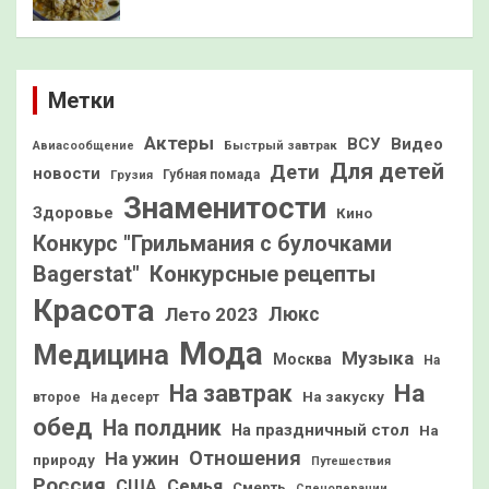
Метки
Актеры
ВСУ
Видео
Быстрый завтрак
Авиасообщение
Для детей
Дети
новости
Грузия
Губная помада
Знаменитости
Здоровье
Кино
Конкурс "Грильмания с булочками
Конкурсные рецепты
Bagerstat"
Красота
Лето 2023
Люкс
Мода
Медицина
Музыка
Москва
На
На
На завтрак
На закуску
второе
На десерт
обед
На полдник
На праздничный стол
На
Отношения
На ужин
природу
Путешествия
Россия
США
Семья
Смерть
Спецоперации