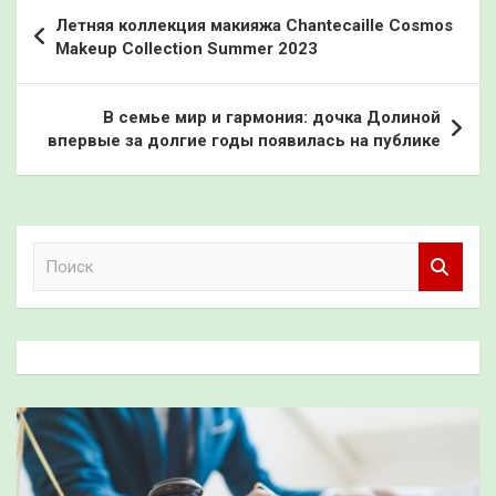
Навигация
Летняя коллекция макияжа Chantecaille Cosmos
по
Makeup Collection Summer 2023
записям
В семье мир и гармония: дочка Долиной
впервые за долгие годы появилась на публике
П
о
и
с
к