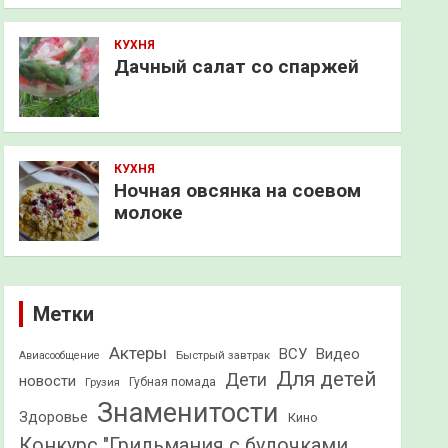
КУХНЯ
Дачный салат со спаржей
КУХНЯ
Ночная овсянка на соевом
молоке
Метки
Актеры
ВСУ
Видео
Быстрый завтрак
Авиасообщение
Для детей
Дети
новости
Грузия
Губная помада
Знаменитости
Здоровье
Кино
Конкурс "Грильмания с булочками