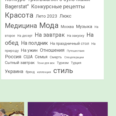
Конкурсные рецепты
Bagerstat"
Красота
Лето 2023
Люкс
Мода
Медицина
Музыка
Москва
На
На
На завтрак
На закуску
второе
На десерт
обед
На полдник
На праздничный стол
На
Отношения
На ужин
природу
Путешествия
Россия
США
Семья
Смерть
Спецоперации
Сытный завтрак
Туризм
Турция
Тени для век
стиль
Украина
бренд
коллекция