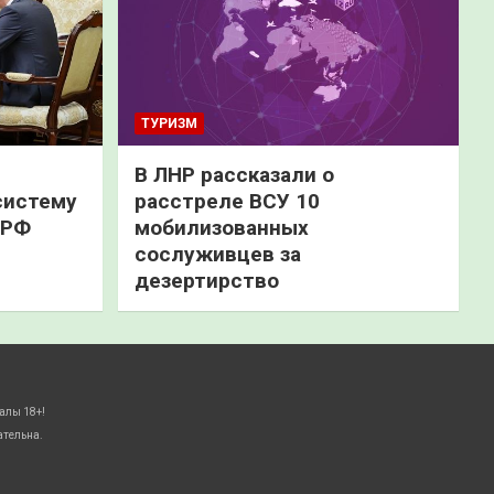
ТУРИЗМ
В ЛНР рассказали о
систему
расстреле ВСУ 10
 РФ
мобилизованных
сослуживцев за
дезертирство
алы 18+!
ательна.