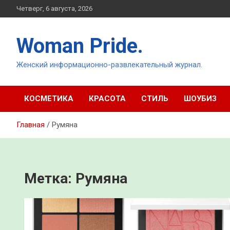
Перейти
Четверг, 6 августа, 2026
к
содержимому
Woman Pride.
Женский информационно-развлекательный журнал.
КОСМЕТИКА
КРАСОТА
СТИЛЬ
ШОУБИЗ
Главная
Румяна
Метка:
Румяна