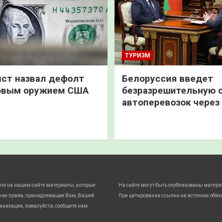
ТУРИЗМ
ст назвал дефолт
Белоруссия введет
овым оружием США
безразрешительную 
автоперевозок через
ли на нашем сайте материалы, которые
На сайте могут быть опубликованы матери
кие права, принадлежащие Вам, Вашей
При цитировании ссылка на источник обяз
анизации, пожалуйста, сообщите нам.