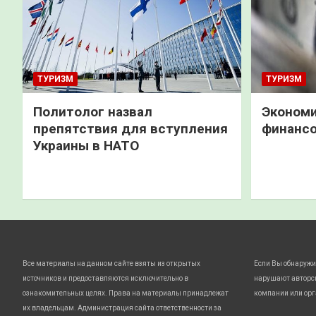
ТУРИЗМ
ТУРИЗМ
Политолог назвал
Экономи
препятствия для вступления
финанс
Украины в НАТО
Все материалы на данном сайте взяты из открытых
Если Вы обнаружи
источников и предоставляются исключительно в
нарушают авторс
ознакомительных целях. Права на материалы принадлежат
компании или орг
их владельцам. Администрация сайта ответственности за