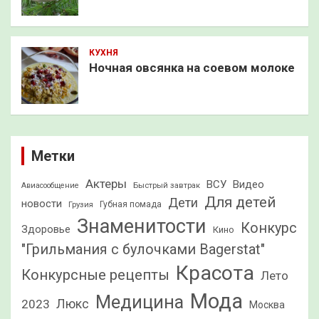
КУХНЯ
Ночная овсянка на соевом молоке
Метки
Актеры
ВСУ
Видео
Быстрый завтрак
Авиасообщение
Для детей
Дети
новости
Грузия
Губная помада
Знаменитости
Конкурс
Здоровье
Кино
"Грильмания с булочками Bagerstat"
Красота
Конкурсные рецепты
Лето
Мода
Медицина
2023
Люкс
Москва