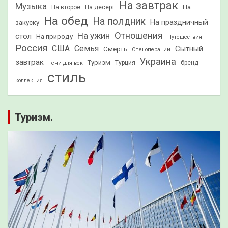
На завтрак
Музыка
На
На второе
На десерт
На обед
На полдник
На праздничный
закуску
Отношения
На ужин
стол
На природу
Путешествия
Россия
США
Семья
Сытный
Смерть
Спецоперации
Украина
завтрак
Туризм
Турция
бренд
Тени для век
стиль
коллекция
Туризм.