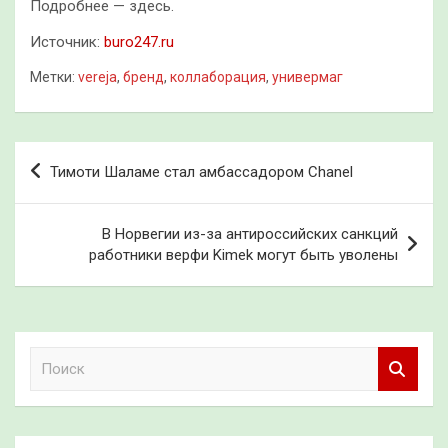
Подробнее — здесь.
Источник:
buro247.ru
Метки:
vereja
,
бренд
,
коллаборация
,
универмаг
Навигация
Тимоти Шаламе стал амбассадором Chanel
по
записям
В Норвегии из-за антироссийских санкций
работники верфи Kimek могут быть уволены
П
о
и
с
к