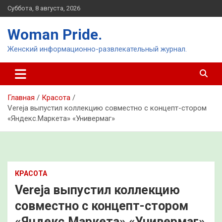
Перейти
Суббота, 8 августа, 2026
к
содержимому
Woman Pride.
Женский информационно-развлекательный журнал.
Главная
Красота
Vereja выпустил коллекцию совместно с концепт-стором
«Яндекс.Маркета» «Универмаг»
КРАСОТА
Vereja выпустил коллекцию
совместно с концепт-стором
«Яндекс.Маркета» «Универмаг»