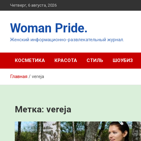
Перейти
Четверг, 6 августа, 2026
к
содержимому
Woman Pride.
Женский информационно-развлекательный журнал.
КОСМЕТИКА
КРАСОТА
СТИЛЬ
ШОУБИЗ
Главная
vereja
Метка:
vereja