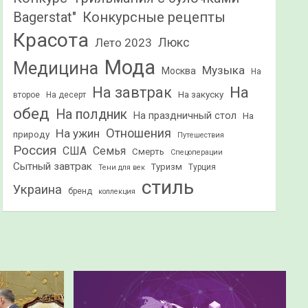
Конкурсные рецепты
Bagerstat"
Красота
Лето 2023
Люкс
Мода
Медицина
Музыка
Москва
На
На
На завтрак
На закуску
второе
На десерт
обед
На полдник
На праздничный стол
На
Отношения
На ужин
природу
Путешествия
Россия
США
Семья
Смерть
Спецоперации
Сытный завтрак
Туризм
Турция
Тени для век
стиль
Украина
бренд
коллекция