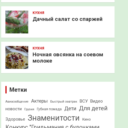
КУХНЯ
Дачный салат со спаржей
КУХНЯ
Ночная овсянка на соевом
молоке
Метки
Актеры
ВСУ
Видео
Быстрый завтрак
Авиасообщение
Для детей
Дети
новости
Грузия
Губная помада
Знаменитости
Здоровье
Кино
Конкурс "Грильмания с булочками