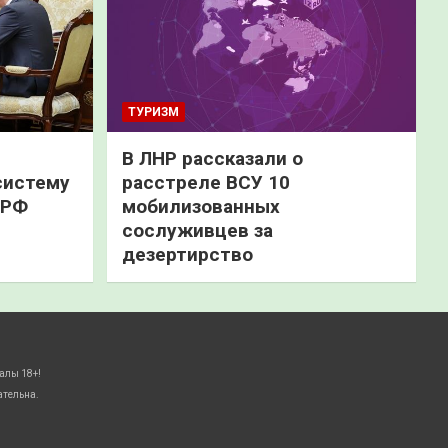
ТУРИЗМ
В ЛНР рассказали о
систему
расстреле ВСУ 10
 РФ
мобилизованных
сослуживцев за
дезертирство
алы 18+!
ательна.