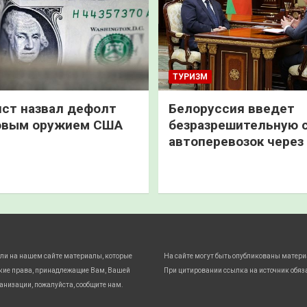
ТУРИЗМ
ст назвал дефолт
Белоруссия введет
овым оружием США
безразрешительную 
автоперевозок через
ли на нашем сайте материалы, которые
На сайте могут быть опубликованы матери
кие права, принадлежащие Вам, Вашей
При цитировании ссылка на источник обяз
анизации, пожалуйста, сообщите нам.