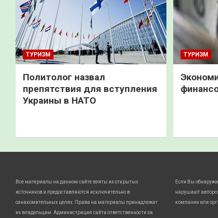
ТУРИЗМ
ТУРИЗМ
Политолог назвал
Экономи
препятствия для вступления
финанс
Украины в НАТО
Все материалы на данном сайте взяты из открытых
Если Вы обнаружи
источников и предоставляются исключительно в
нарушают авторс
ознакомительных целях. Права на материалы принадлежат
компании или орг
их владельцам. Администрация сайта ответственности за