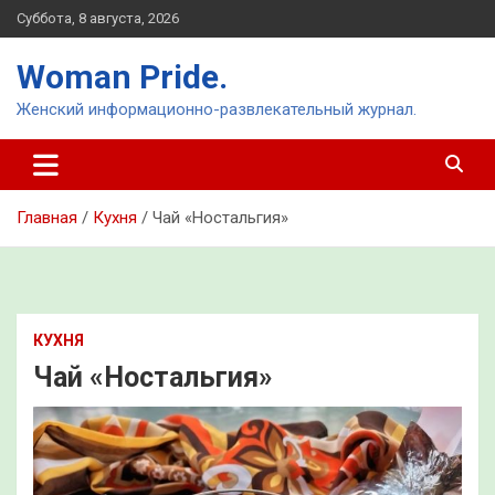
Перейти
Суббота, 8 августа, 2026
к
содержимому
Woman Pride.
Женский информационно-развлекательный журнал.
Главная
Кухня
Чай «Ностальгия»
КУХНЯ
Чай «Ностальгия»