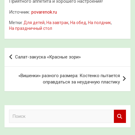
Приятного аппетита и хорошего настроения!
Источник:
povarenok.ru
Метки:
Для детей
,
На завтрак
,
На обед
,
На полдник
,
На праздничный стол
Навигация
Салат-закуска «Красные зори»
по
записям
«Вишенки» разного размера: Костенко пытается
оправдаться за неудачную пластику
П
о
и
с