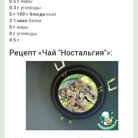
0.5 г
жиры
0.3 г
углеводы
5 г
100 г блюда
ккал
2.1 ккал
белки
0 г
жиры
0 г
углеводы
0.5 г
Рецепт «Чай "Ностальгия"»: