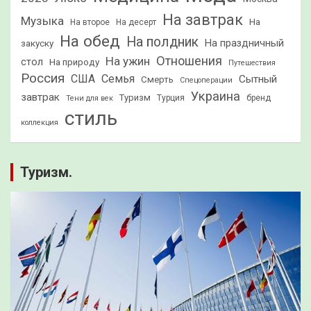
На завтрак
Музыка
На
На второе
На десерт
На обед
На полдник
На праздничный
закуску
Отношения
На ужин
стол
На природу
Путешествия
Россия
США
Семья
Сытный
Смерть
Спецоперации
Украина
завтрак
Туризм
Турция
бренд
Тени для век
стиль
коллекция
Туризм.