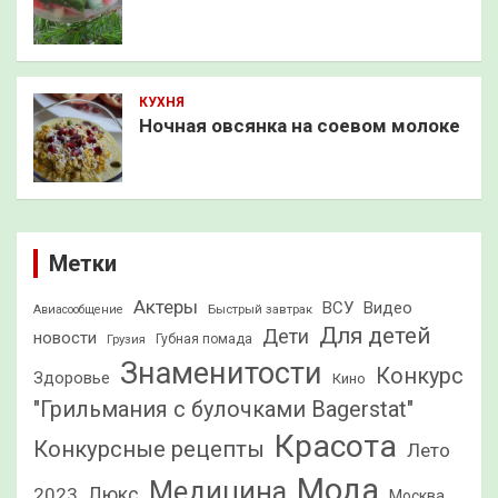
КУХНЯ
Ночная овсянка на соевом молоке
Метки
Актеры
ВСУ
Видео
Быстрый завтрак
Авиасообщение
Для детей
Дети
новости
Грузия
Губная помада
Знаменитости
Конкурс
Здоровье
Кино
"Грильмания с булочками Bagerstat"
Красота
Конкурсные рецепты
Лето
Мода
Медицина
2023
Люкс
Москва