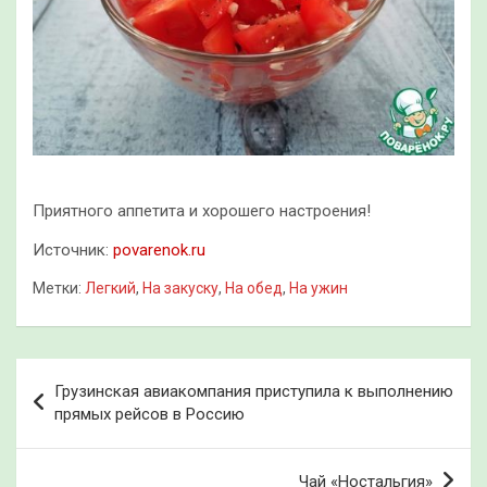
Приятного аппетита и хорошего настроения!
Источник:
povarenok.ru
Метки:
Легкий
,
На закуску
,
На обед
,
На ужин
Навигация
Грузинская авиакомпания приступила к выполнению
по
прямых рейсов в Россию
записям
Чай «Ностальгия»