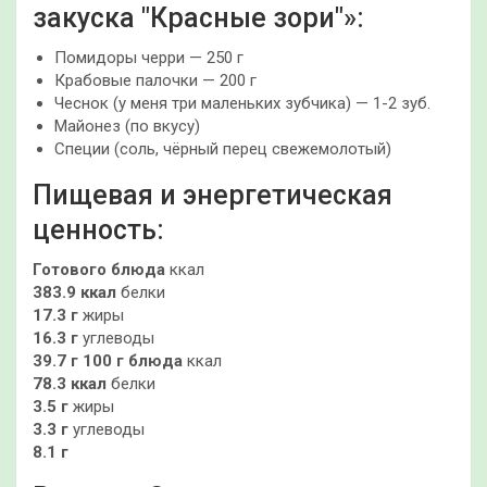
закуска "Красные зори"»:
Помидоры черри — 250 г
Крабовые палочки — 200 г
Чеснок (у меня три маленьких зубчика) — 1-2 зуб.
Майонез (по вкусу)
Специи (соль, чёрный перец свежемолотый)
Пищевая и энергетическая
ценность:
Готового блюда
ккал
383.9 ккал
белки
17.3 г
жиры
16.3 г
углеводы
39.7 г
100 г блюда
ккал
78.3 ккал
белки
3.5 г
жиры
3.3 г
углеводы
8.1 г