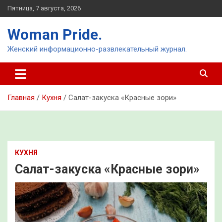
Перейти
Пятница, 7 августа, 2026
к
содержимому
Woman Pride.
Женский информационно-развлекательный журнал.
Главная
Кухня
Салат-закуска «Красные зори»
КУХНЯ
Салат-закуска «Красные зори»