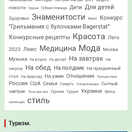
Быстрый завтрак
Авиасообщение
Для детей
Дети
новости
Грузия
Губная помада
Знаменитости
Конкурс
Здоровье
Кино
"Грильмания с булочками Bagerstat"
Красота
Конкурсные рецепты
Лето
Мода
Медицина
2023
Люкс
Москва
На завтрак
Музыка
На
На второе
На десерт
На обед
На полдник
На праздничный
закуску
Отношения
На ужин
стол
На природу
Путешествия
Россия
США
Семья
Сытный
Смерть
Спецоперации
Украина
завтрак
Туризм
Турция
бренд
Тени для век
стиль
коллекция
Туризм.