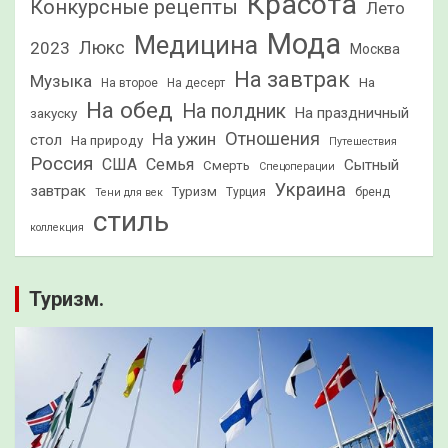
Красота
Конкурсные рецепты
Лето
Мода
Медицина
2023
Люкс
Москва
На завтрак
Музыка
На
На второе
На десерт
На обед
На полдник
На праздничный
закуску
Отношения
На ужин
стол
На природу
Путешествия
Россия
США
Семья
Сытный
Смерть
Спецоперации
Украина
завтрак
Туризм
Турция
бренд
Тени для век
стиль
коллекция
Туризм.