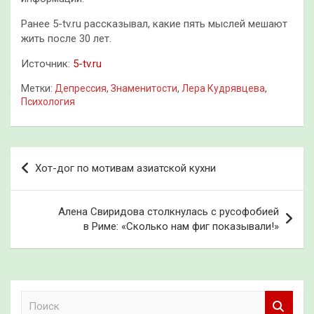
Ранее 5-tv.ru рассказывал, какие пять мыслей мешают
жить после 30 лет.
Источник:
5-tv.ru
Метки:
Депрессия
,
Знаменитости
,
Лера Кудрявцева
,
Психология
Навигация
Хот-дог по мотивам азиатской кухни
по
записям
Алена Свиридова столкнулась с русофобией
в Риме: «Сколько нам фиг показывали!»
П
о