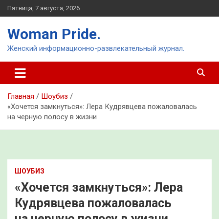
Перейти
Пятница, 7 августа, 2026
к
содержимому
Woman Pride.
Женский информационно-развлекательный журнал.
Главная
Шоубиз
«Хочется замкнуться»: Лера Кудрявцева пожаловалась
на черную полосу в жизни
ШОУБИЗ
«Хочется замкнуться»: Лера
Кудрявцева пожаловалась
на черную полосу в жизни