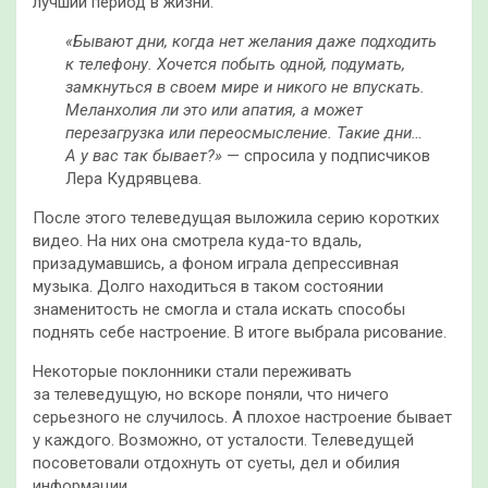
лучший период в жизни.
«Бывают дни, когда нет желания даже подходить
к телефону. Хочется побыть одной, подумать,
замкнуться в своем мире и никого не впускать.
Меланхолия ли это или апатия, а может
перезагрузка или переосмысление. Такие дни…
А у вас так бывает?»
— спросила у подписчиков
Лера Кудрявцева.
После этого телеведущая выложила серию коротких
видео. На них она смотрела куда-то вдаль,
призадумавшись, а фоном играла депрессивная
музыка. Долго находиться в таком состоянии
знаменитость не смогла и стала искать способы
поднять себе настроение. В итоге выбрала рисование.
Некоторые поклонники стали переживать
за телеведущую, но вскоре поняли, что ничего
серьезного не случилось. А плохое настроение бывает
у каждого. Возможно, от усталости. Телеведущей
посоветовали отдохнуть от суеты, дел и обилия
информации.