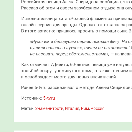
Российская певица Алена Свиридова сообщила, что 
Рассказ об этом и своем зарубежном отдыхе она опу
Исполнительница хита «Розовый фламинго» признала
онлайн-сервис для аренды. Однако тот отказался ра
В итоге артистке пришлось просить о помощи сына В
«Русским и белорусам сервис показал фигу. Но с
сушили волосы в духовке, ничем не остановишь!
не пасовать перед обстоятельствами», —
написал
Как отмечает 7Дней.ru, 60-летняя певица уже нагуля
ходьбой вокруг упомянутого дома, а также чтением и
и освобождает место для новых впечатлений.
Ранее 5-tv.ru рассказывал о методе Алены Свиридов
Источник:
5-tv.ru
Метки:
Знаменитости
,
Италия
,
Рим
,
Россия