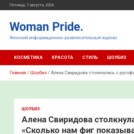
Перейти
Пятница, 7 августа, 2026
к
содержимому
Woman Pride.
Женский информационно-развлекательный журнал.
КОСМЕТИКА
КРАСОТА
СТИЛЬ
ШОУБИЗ
Главная
Шоубиз
Алена Свиридова столкнулась с русофо
ШОУБИЗ
Алена Свиридова столкнула
«Сколько нам фиг показыва