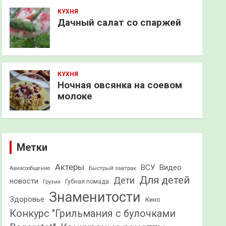
КУХНЯ
Дачный салат со спаржей
КУХНЯ
Ночная овсянка на соевом
молоке
Метки
Актеры
ВСУ
Видео
Быстрый завтрак
Авиасообщение
Для детей
Дети
новости
Грузия
Губная помада
Знаменитости
Здоровье
Кино
Конкурс "Грильмания с булочками