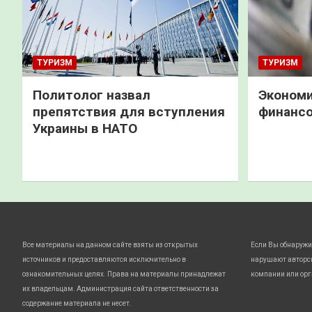
ТУРИЗМ
ТУРИЗМ
Политолог назвал
Экономи
препятствия для вступления
финанс
Украины в НАТО
Все материалы на данном сайте взяты из открытых
Если Вы обнаружи
источников и предоставляются исключительно в
нарушают авторс
ознакомительных целях. Права на материалы принадлежат
компании или орг
их владельцам. Администрация сайта ответственности за
содержание материала не несет.