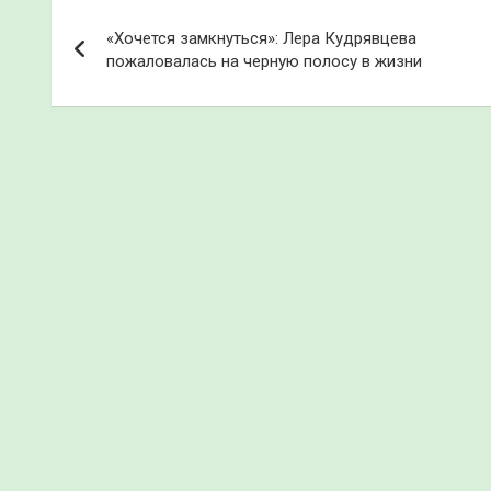
Навигация
«Хочется замкнуться»: Лера Кудрявцева
по
пожаловалась на черную полосу в жизни
записям