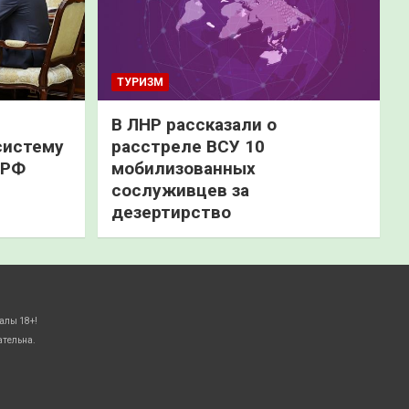
ТУРИЗМ
В ЛНР рассказали о
систему
расстреле ВСУ 10
 РФ
мобилизованных
сослуживцев за
дезертирство
алы 18+!
ательна.