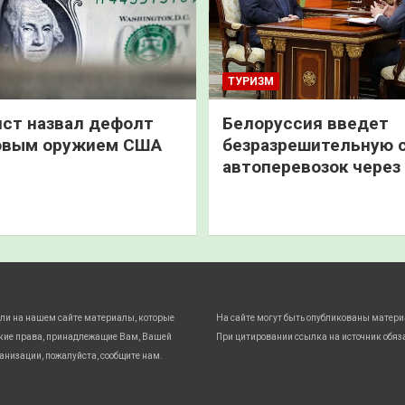
ТУРИЗМ
ст назвал дефолт
Белоруссия введет
овым оружием США
безразрешительную 
автоперевозок через
ли на нашем сайте материалы, которые
На сайте могут быть опубликованы матери
кие права, принадлежащие Вам, Вашей
При цитировании ссылка на источник обяз
анизации, пожалуйста, сообщите нам.