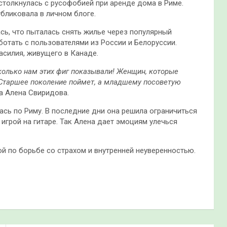
столкнулась с русофобией при аренде дома в Риме.
бликовала в личном блоге.
сь, что пыталась снять жилье через популярный
ботать с пользователями из России и Белоруссии.
асилия, живущего в Канаде.
колько нам этих фиг показывали! Женщин, которые
 Старшее поколение поймет, а младшему посоветую
а Алена Свиридова.
лась по Риму. В последние дни она решила ограничиться
 игрой на гитаре. Так Алена дает эмоциям улечься
ой по борьбе со страхом и внутренней неуверенностью.