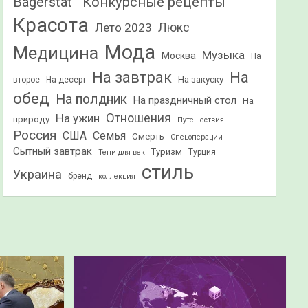
Конкурсные рецепты
Bagerstat"
Красота
Лето 2023
Люкс
Мода
Медицина
Музыка
Москва
На
На
На завтрак
На закуску
второе
На десерт
обед
На полдник
На праздничный стол
На
Отношения
На ужин
природу
Путешествия
Россия
США
Семья
Смерть
Спецоперации
Сытный завтрак
Туризм
Турция
Тени для век
стиль
Украина
бренд
коллекция