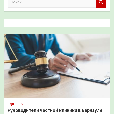
о
и
с
к
ЗДОРОВЬЕ
Руководители частной клиники в Барнауле