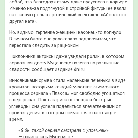
собой, что благодаря этому даже преуспела в карьере.
Именно из-за подтянутой и стройной фигуры ее взяли
на главную роль в эротический спектакль «Абсолютно
другая нага».
Но, видимо, терпение женщины наконец-то лопнуло.
В личном блоге она рассказала подписчикам, что
перестала следить за рационом.
Поклонники актрисы даже увидели ролик, в котором
сорвавшая диету Муцениеце налегла на различные
сладости, сообщает издание dni.ru.
Виновниками срыва стали маленькие печеньки в виде
кроликов, которыми каждый участник съемочного
процесса сериала «Плакса» мог свободно угощаться
в перерывах. Пока актриса поглощала быстрые
углеводы, она успела поделиться впечатлениями от
произведения, в котором снимается в настоящее
время.
«Я бы такой сериал смотрела с упоением»,
— призналась Муцениеце.