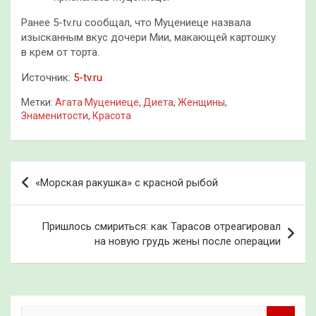
Ранее 5-tv.ru сообщал, что Муцениеце назвала
изысканным вкус дочери Мии, макающей картошку
в крем от торта.
Источник:
5-tv.ru
Метки:
Агата Муцениеце
,
Диета
,
Женщины
,
Знаменитости
,
Красота
Навигация
«Морская ракушка» с красной рыбой
по
записям
Пришлось смириться: как Тарасов отреагировал
на новую грудь жены после операции
П