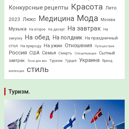
Красота
Конкурсные рецепты
Лето
Мода
Медицина
2023
Люкс
Москва
На завтрак
Музыка
На
На второе
На десерт
На обед
На полдник
На праздничный
закуску
Отношения
На ужин
стол
На природу
Путешествия
Россия
США
Семья
Сытный
Смерть
Спецоперации
Украина
завтрак
Туризм
Турция
бренд
Тени для век
стиль
коллекция
Туризм.