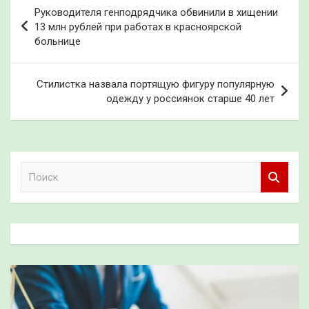
Навигация
Руководителя генподрядчика обвинили в хищении
по
13 млн рублей при работах в красноярской
больнице
записям
Стилистка назвала портящую фигуру популярную
одежду у россиянок старше 40 лет
П
о
и
с
к