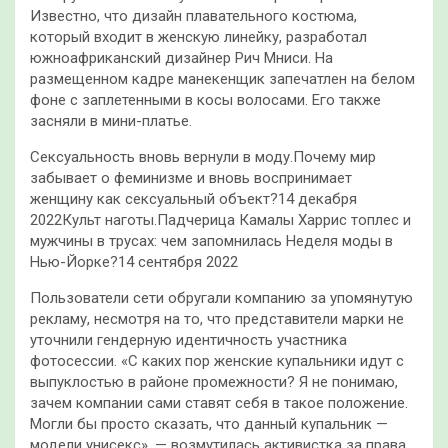
Известно, что дизайн плавательного костюма,
который входит в женскую линейку, разработал
южноафриканский дизайнер Рич Мниси. На
размещенном кадре манекенщик запечатлен на белом
фоне с заплетенными в косы волосами. Его также
засняли в мини-платье.
Сексуальность вновь вернули в моду.Почему мир
забывает о феминизме и вновь воспринимает
женщину как сексуальный объект?14 декабря
2022Культ наготы.Падчерица Камалы Харрис топлес и
мужчины в трусах: чем запомнилась Неделя моды в
Нью-Йорке?14 сентября 2022
Пользователи сети обругали компанию за упомянутую
рекламу, несмотря на то, что представители марки не
уточнили гендерную идентичность участника
фотосессии. «С каких пор женские купальники идут с
выпуклостью в районе промежности? Я не понимаю,
зачем компании сами ставят себя в такое положение.
Могли бы просто сказать, что данный купальник —
модели унисекс», — возмутилась активистка за права