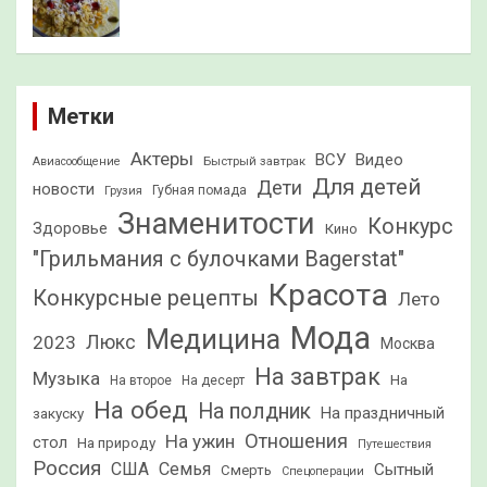
Метки
Актеры
ВСУ
Видео
Быстрый завтрак
Авиасообщение
Для детей
Дети
новости
Грузия
Губная помада
Знаменитости
Конкурс
Здоровье
Кино
"Грильмания с булочками Bagerstat"
Красота
Конкурсные рецепты
Лето
Мода
Медицина
2023
Люкс
Москва
На завтрак
Музыка
На
На второе
На десерт
На обед
На полдник
На праздничный
закуску
Отношения
На ужин
стол
На природу
Путешествия
Россия
США
Семья
Сытный
Смерть
Спецоперации