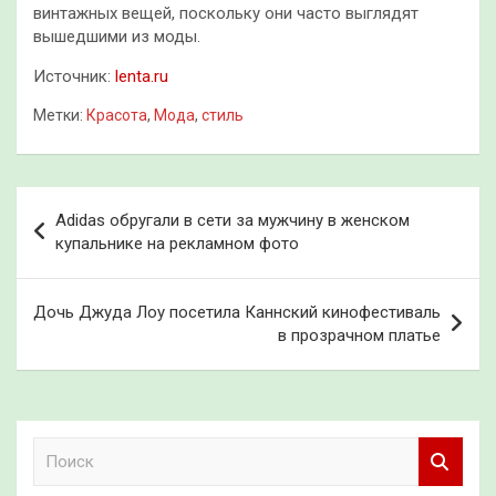
винтажных вещей, поскольку они часто выглядят
вышедшими из моды.
Источник:
lenta.ru
Метки:
Красота
,
Мода
,
стиль
Навигация
Adidas обругали в сети за мужчину в женском
по
купальнике на рекламном фото
записям
Дочь Джуда Лоу посетила Каннский кинофестиваль
в прозрачном платье
П
о
и