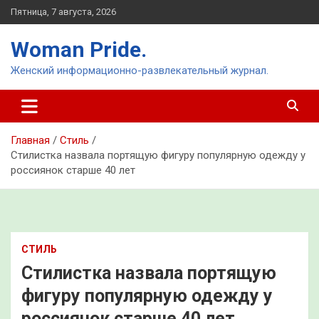
Перейти
Пятница, 7 августа, 2026
к
содержимому
Woman Pride.
Женский информационно-развлекательный журнал.
Главная
Стиль
Стилистка назвала портящую фигуру популярную одежду у
россиянок старше 40 лет
СТИЛЬ
Стилистка назвала портящую
фигуру популярную одежду у
россиянок старше 40 лет