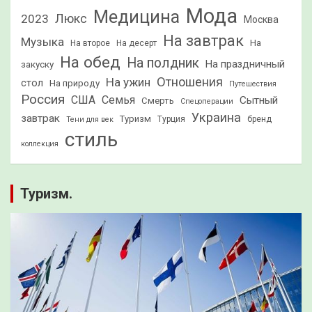
Мода
Медицина
2023
Люкс
Москва
На завтрак
Музыка
На
На второе
На десерт
На обед
На полдник
На праздничный
закуску
Отношения
На ужин
стол
На природу
Путешествия
Россия
США
Семья
Сытный
Смерть
Спецоперации
Украина
завтрак
Туризм
Турция
бренд
Тени для век
стиль
коллекция
Туризм.