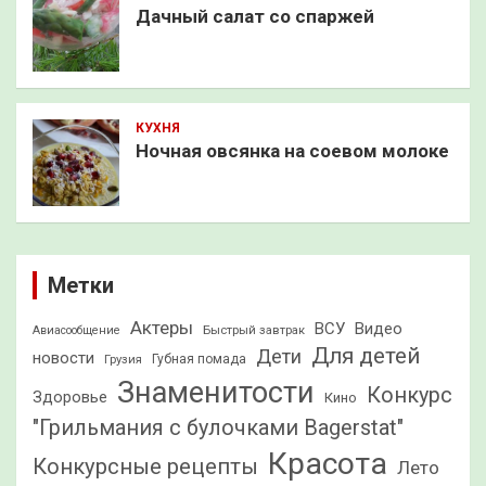
Дачный салат со спаржей
КУХНЯ
Ночная овсянка на соевом молоке
Метки
Актеры
ВСУ
Видео
Быстрый завтрак
Авиасообщение
Для детей
Дети
новости
Грузия
Губная помада
Знаменитости
Конкурс
Здоровье
Кино
"Грильмания с булочками Bagerstat"
Красота
Конкурсные рецепты
Лето