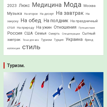
Мода
Медицина
2023
Люкс
Москва
На завтрак
Музыка
На
На второе
На десерт
На обед
На полдник
На праздничный
закуску
Отношения
На ужин
стол
На природу
Путешествия
Россия
США
Семья
Сытный
Смерть
Спецоперации
Украина
завтрак
Туризм
Турция
бренд
Тени для век
стиль
коллекция
Туризм.