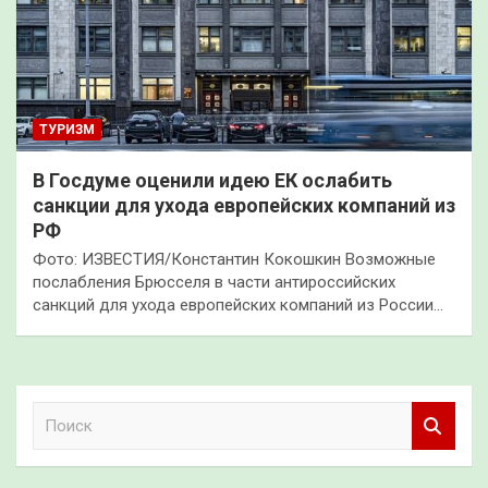
ТУРИЗМ
В Госдуме оценили идею ЕК ослабить
санкции для ухода европейских компаний из
РФ
Фото: ИЗВЕСТИЯ/Константин Кокошкин Возможные
послабления Брюсселя в части антироссийских
санкций для ухода европейских компаний из России…
П
о
и
с