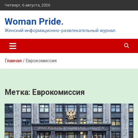
Перейти
Четверг, 6 августа, 2026
к
содержимому
Woman Pride.
Женский информационно-развлекательный журнал.
Главная
Еврокомиссия
Метка:
Еврокомиссия