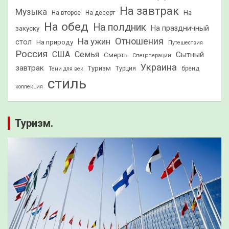
На завтрак
Музыка
На
На второе
На десерт
На обед
На полдник
На праздничный
закуску
Отношения
На ужин
стол
На природу
Путешествия
Россия
США
Семья
Сытный
Смерть
Спецоперации
Украина
завтрак
Туризм
Турция
бренд
Тени для век
стиль
коллекция
Туризм.