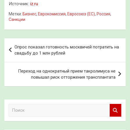
Источник:
iz.ru
Метки:
Бизнес
,
Еврокомиссия
,
Евросоюз (ЕС)
,
Россия
,
Санкции
Навигация
Опрос показал готовность москвичей потратить на
по
свадьбу до 1 млн рублей
записям
Переход на однократный прием такролимуса не
повышал риск отторжения трансплантата
П
о
и
с