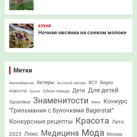
КУХНЯ
Ночная овсянка на соевом молоке
Метки
Актеры
ВСУ
Видео
Быстрый завтрак
Авиасообщение
Для детей
Дети
новости
Грузия
Губная помада
Знаменитости
Конкурс
Здоровье
Кино
"Грильмания с булочками Bagerstat"
Красота
Конкурсные рецепты
Лето
Мода
Медицина
2023
Люкс
Москва