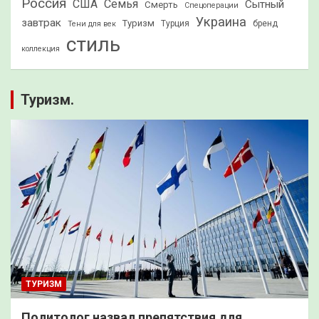
Россия
США
Семья
Сытный
Смерть
Спецоперации
Украина
завтрак
Туризм
Турция
бренд
Тени для век
стиль
коллекция
Туризм.
ТУРИЗМ
Политолог назвал препятствия для