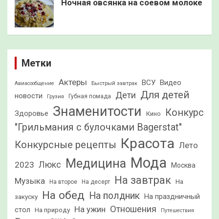
Ночная овсянка на соевом молоке
Метки
Актеры
ВСУ
Видео
Быстрый завтрак
Авиасообщение
Для детей
Дети
новости
Грузия
Губная помада
Знаменитости
Конкурс
Здоровье
Кино
"Грильмания с булочками Bagerstat"
Красота
Конкурсные рецепты
Лето
Мода
Медицина
2023
Люкс
Москва
На завтрак
Музыка
На
На второе
На десерт
На обед
На полдник
На праздничный
закуску
Отношения
На ужин
стол
На природу
Путешествия