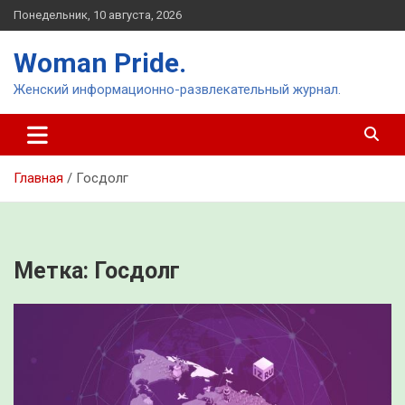
Перейти
Понедельник, 10 августа, 2026
к
содержимому
Woman Pride.
Женский информационно-развлекательный журнал.
Главная
Госдолг
Метка:
Госдолг