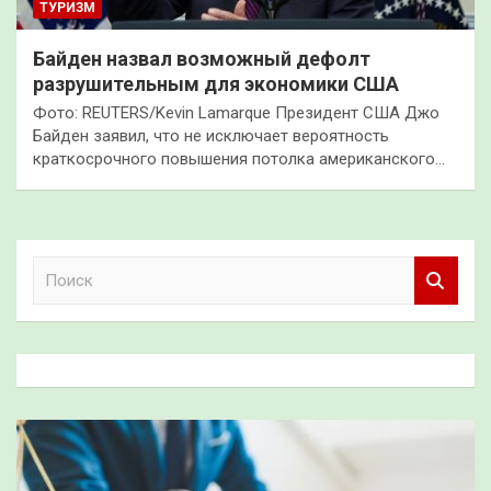
ТУРИЗМ
Байден назвал возможный дефолт
разрушительным для экономики США
Фото: REUTERS/Kevin Lamarque Президент США Джо
Байден заявил, что не исключает вероятность
краткосрочного повышения потолка американского…
П
о
и
с
к