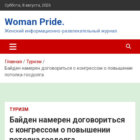
Перейти
Суббота, 8 августа, 2026
к
содержимому
Woman Pride.
Женский информационно-развлекательный журнал.
Главная
Туризм
Байден намерен договориться с конгрессом о повышении
потолка госдолга
ТУРИЗМ
Байден намерен договориться
с конгрессом о повышении
потолка госдолга