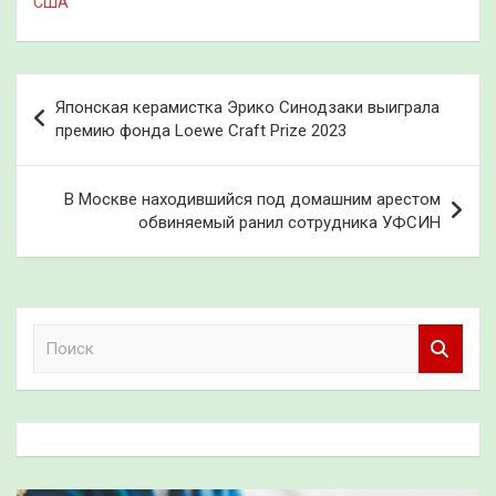
США
Навигация
Японская керамистка Эрико Синодзаки выиграла
по
премию фонда Loewe Craft Prize 2023
записям
В Москве находившийся под домашним арестом
обвиняемый ранил сотрудника УФСИН
П
о
и
с
к