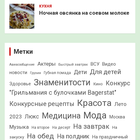
КУХНЯ
Ночная овсянка на соевом молоке
Метки
Актеры
ВСУ
Видео
Быстрый завтрак
Авиасообщение
Для детей
Дети
новости
Грузия
Губная помада
Знаменитости
Конкурс
Здоровье
Кино
"Грильмания с булочками Bagerstat"
Красота
Конкурсные рецепты
Лето
Мода
Медицина
2023
Люкс
Москва
На завтрак
Музыка
На
На второе
На десерт
На обед
На полдник
На праздничный
закуску