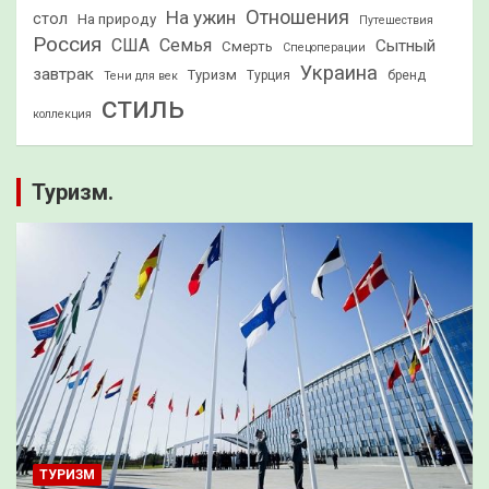
Отношения
На ужин
стол
На природу
Путешествия
Россия
США
Семья
Сытный
Смерть
Спецоперации
Украина
завтрак
Туризм
Турция
бренд
Тени для век
стиль
коллекция
Туризм.
ТУРИЗМ