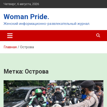
Перейти
Четверг, 6 августа, 2026
к
содержимому
Woman Pride.
Женский информационно-развлекательный журнал.
Главная
Острова
Метка:
Острова