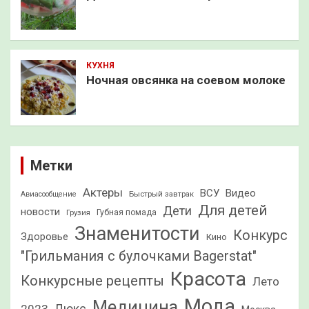
КУХНЯ
Ночная овсянка на соевом молоке
Метки
Актеры
ВСУ
Видео
Быстрый завтрак
Авиасообщение
Для детей
Дети
новости
Грузия
Губная помада
Знаменитости
Конкурс
Здоровье
Кино
"Грильмания с булочками Bagerstat"
Красота
Конкурсные рецепты
Лето
Мода
Медицина