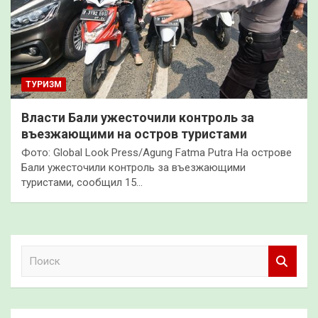
ТУРИЗМ
Власти Бали ужесточили контроль за
въезжающими на остров туристами
Фото: Global Look Press/Agung Fatma Putra На острове
Бали ужесточили контроль за въезжающими
туристами, сообщил 15…
П
о
и
с
к