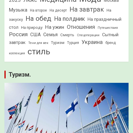
2023
Люкс
Москва
На завтрак
Музыка
На
На второе
На десерт
На обед
На полдник
На праздничный
закуску
Отношения
На ужин
стол
На природу
Путешествия
Россия
США
Семья
Сытный
Смерть
Спецоперации
Украина
завтрак
Туризм
Турция
бренд
Тени для век
стиль
коллекция
Туризм.