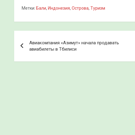
Метки:
Бали
,
Индонезия
,
Острова
,
Туризм
Навигация
Авиакомпания «Азимут» начала продавать
по
авиабилеты в Тбилиси
записям