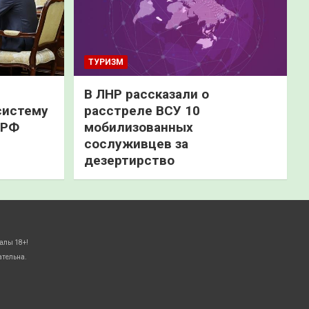
ТУРИЗМ
В ЛНР рассказали о
систему
расстреле ВСУ 10
 РФ
мобилизованных
сослуживцев за
дезертирство
алы 18+!
ательна.