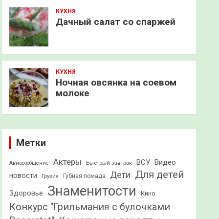
КУХНЯ
Дачный салат со спаржей
КУХНЯ
Ночная овсянка на соевом
молоке
Метки
Актеры
ВСУ
Видео
Быстрый завтрак
Авиасообщение
Для детей
Дети
новости
Грузия
Губная помада
Знаменитости
Здоровье
Кино
Конкурс "Грильмания с булочками