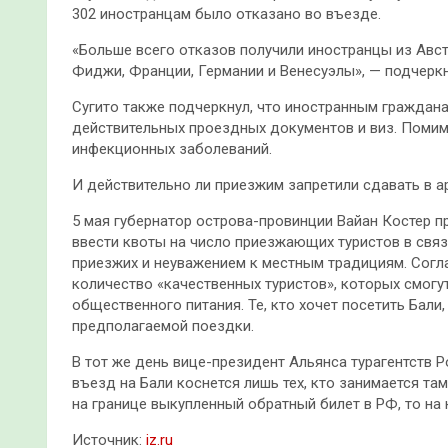
302 иностранцам было отказано во въезде.
«Больше всего отказов получили иностранцы из Австр
Фиджи, Франции, Германии и Венесуэлы», — подчеркн
Сугито также подчеркнул, что иностранным граждана
действительных проездных документов и виз. Помимо
инфекционных заболеваний.
И действительно ли приезжим запретили сдавать в 
5 мая губернатор острова-провинции Вайан Костер п
ввести квоты на число приезжающих туристов в свя
приезжих и неуважением к местным традициям. Согл
количество «качественных туристов», которых смогу
общественного питания. Те, кто хочет посетить Бал
предполагаемой поездки.
В тот же день вице-президент Альянса турагентств Р
въезд на Бали коснется лишь тех, кто занимается та
на границе выкупленный обратный билет в РФ, то на 
Источник:
iz.ru