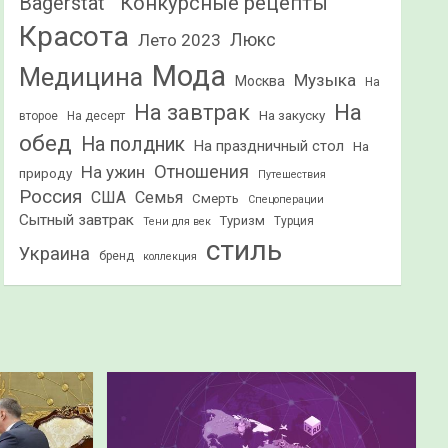
Конкурсные рецепты
Bagerstat"
Красота
Лето 2023
Люкс
Мода
Медицина
Музыка
Москва
На
На
На завтрак
На закуску
второе
На десерт
обед
На полдник
На праздничный стол
На
Отношения
На ужин
природу
Путешествия
Россия
США
Семья
Смерть
Спецоперации
Сытный завтрак
Туризм
Турция
Тени для век
стиль
Украина
бренд
коллекция