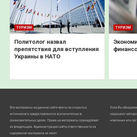
ТУРИЗМ
ТУРИЗМ
Политолог назвал
Экономи
препятствия для вступления
финанс
Украины в НАТО
Все материалы на данном сайте взяты из открытых
Если Вы обнаружи
источников и предоставляются исключительно в
нарушают авторс
ознакомительных целях. Права на материалы принадлежат
компании или орг
их владельцам. Администрация сайта ответственности за
содержание материала не несет.