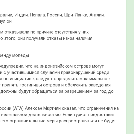
алии, Индии, Непала, России, Шри-Ланки, Англии,
ул он.
м отказывали по причине отсутствия у них
 этого, они получали отказы из-за наличия
аренду мопеды
редупредил, что на индонезийском острове могут
зи с участившимися случаями правонарушений среди
асно инициативе, следует определить максимальное
т принять гостиницы острова и обслужить заведения
и, должны будут обращаться за разрешением за год до
оссии (АТА) Алексан Мкртчян сказал, что ограничения на
м нелегальной деятельностью. Если турист предоставит
него ограничительные меры распространяться не будут.