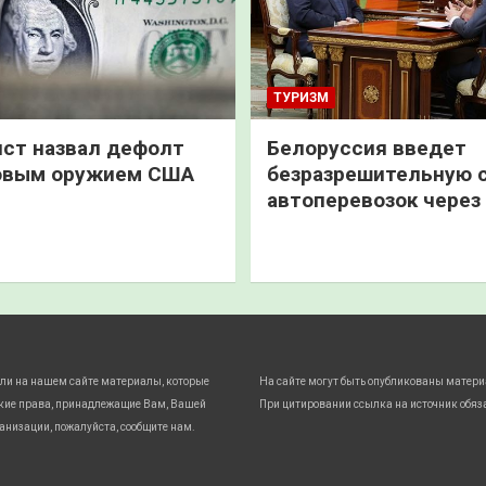
ТУРИЗМ
ст назвал дефолт
Белоруссия введет
овым оружием США
безразрешительную 
автоперевозок через
ли на нашем сайте материалы, которые
На сайте могут быть опубликованы матери
кие права, принадлежащие Вам, Вашей
При цитировании ссылка на источник обяз
анизации, пожалуйста, сообщите нам.