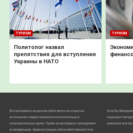
ТУРИЗМ
ТУРИЗМ
Политолог назвал
Экономи
препятствия для вступления
финанс
Украины в НАТО
Все материалы на данном сайте взяты из открытых
Если Вы обнаружи
источников и предоставляются исключительно в
нарушают авторс
ознакомительных целях. Права на материалы принадлежат
компании или орг
их владельцам. Администрация сайта ответственности за