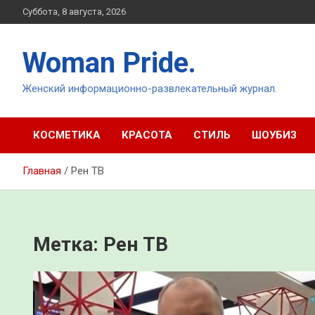
Перейти
Суббота, 8 августа, 2026
к
содержимому
Woman Pride.
Женский информационно-развлекательный журнал.
КОСМЕТИКА
КРАСОТА
СТИЛЬ
ШОУБИЗ
Главная
Рен ТВ
Метка:
Рен ТВ