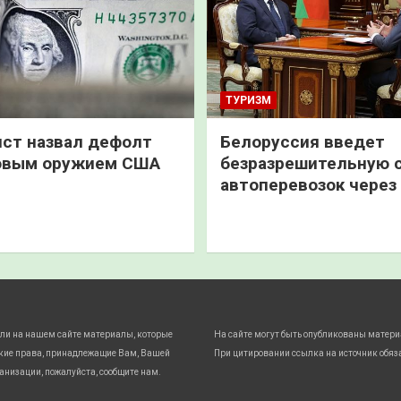
ТУРИЗМ
ст назвал дефолт
Белоруссия введет
овым оружием США
безразрешительную 
автоперевозок через
ли на нашем сайте материалы, которые
На сайте могут быть опубликованы матери
кие права, принадлежащие Вам, Вашей
При цитировании ссылка на источник обяз
анизации, пожалуйста, сообщите нам.