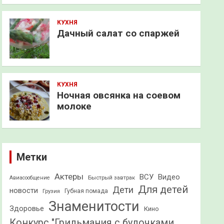
КУХНЯ
Дачный салат со спаржей
КУХНЯ
Ночная овсянка на соевом
молоке
Метки
Актеры
ВСУ
Видео
Быстрый завтрак
Авиасообщение
Для детей
Дети
новости
Грузия
Губная помада
Знаменитости
Здоровье
Кино
Конкурс "Грильмания с булочками