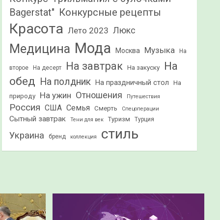
Конкурсные рецепты
Bagerstat"
Красота
Лето 2023
Люкс
Мода
Медицина
Музыка
Москва
На
На
На завтрак
На закуску
второе
На десерт
обед
На полдник
На праздничный стол
На
Отношения
На ужин
природу
Путешествия
Россия
США
Семья
Смерть
Спецоперации
Сытный завтрак
Туризм
Турция
Тени для век
стиль
Украина
бренд
коллекция