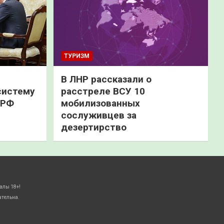
ТУРИЗМ
В ЛНР рассказали о
систему
расстреле ВСУ 10
 РФ
мобилизованных
сослуживцев за
дезертирство
алы 18+!
ательна.