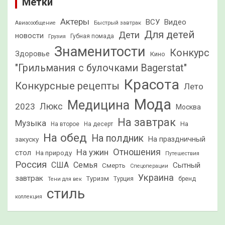
Метки
Актеры
ВСУ
Видео
Быстрый завтрак
Авиасообщение
Для детей
Дети
новости
Грузия
Губная помада
Знаменитости
Конкурс
Здоровье
Кино
"Грильмания с булочками Bagerstat"
Красота
Конкурсные рецепты
Лето
Мода
Медицина
2023
Люкс
Москва
На завтрак
Музыка
На
На второе
На десерт
На обед
На полдник
На праздничный
закуску
Отношения
На ужин
стол
На природу
Путешествия
Россия
США
Семья
Сытный
Смерть
Спецоперации
Украина
завтрак
Туризм
Турция
бренд
Тени для век
стиль
коллекция