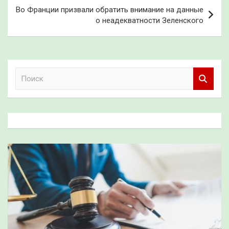
Во Франции призвали обратить внимание на данные
о неадекватности Зеленского
П
о
и
с
к