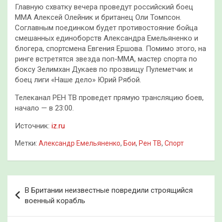
Главную схватку вечера проведут российский боец
MMA Алексей Олейник и британец Оли Томпсон.
Соглавным поединком будет противостояние бойца
смешанных единоборств Александра Емельяненко и
блогера, спортсмена Евгения Ершова. Помимо этого, на
ринге встретятся звезда поп-MMA, мастер спорта по
боксу Зелимхан Дукаев по прозвищу Пулеметчик и
боец лиги «Наше дело» Юрий Рябой.
Телеканал РЕН ТВ проведет прямую трансляцию боев,
начало — в 23:00.
Источник:
iz.ru
Метки:
Александр Емельяненко
,
Бои
,
Рен ТВ
,
Спорт
Навигация
В Британии неизвестные повредили строящийся
по
военный корабль
записям