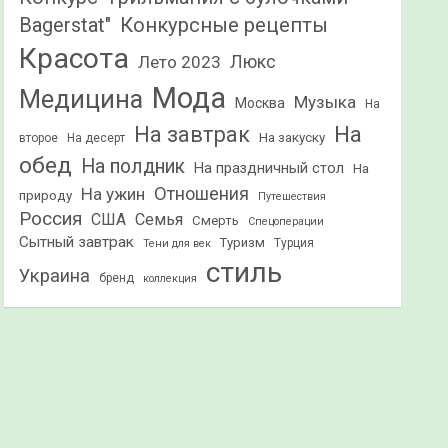
Конкурсные рецепты
Bagerstat"
Красота
Лето 2023
Люкс
Мода
Медицина
Музыка
Москва
На
На
На завтрак
На закуску
второе
На десерт
обед
На полдник
На праздничный стол
На
Отношения
На ужин
природу
Путешествия
Россия
США
Семья
Смерть
Спецоперации
Сытный завтрак
Туризм
Турция
Тени для век
стиль
Украина
бренд
коллекция