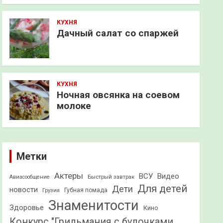
КУХНЯ
Дачный салат со спаржей
КУХНЯ
Ночная овсянка на соевом
молоке
Метки
Актеры
ВСУ
Видео
Быстрый завтрак
Авиасообщение
Для детей
Дети
новости
Грузия
Губная помада
Знаменитости
Здоровье
Кино
Конкурс "Грильмания с булочками