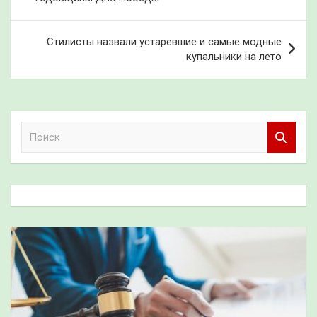
записям
Стилисты назвали устаревшие и самые модные
купальники на лето
П
о
и
с
к