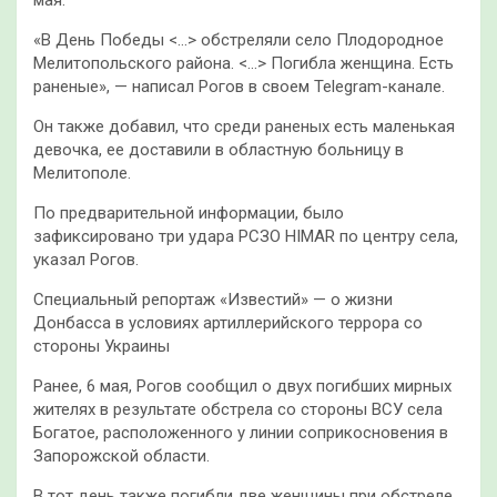
«В День Победы <…> обстреляли село Плодородное
Мелитопольского района. <…> Погибла женщина. Есть
раненые», — написал Рогов в своем Telegram-канале.
Он также добавил, что среди раненых есть маленькая
девочка, ее доставили в областную больницу в
Мелитополе.
По предварительной информации, было
зафиксировано три удара РСЗО HIMAR по центру села,
указал Рогов.
Специальный репортаж «Известий» — о жизни
Донбасса в условиях артиллерийского террора со
стороны Украины
Ранее, 6 мая, Рогов сообщил о двух погибших мирных
жителях в результате обстрела со стороны ВСУ села
Богатое, расположенного у линии соприкосновения в
Запорожской области.
В тот день также погибли две женщины при обстреле