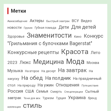
Метки
Актеры
ВСУ
Видео
Быстрый завтрак
Авиасообщение
Для детей
Дети
новости
Грузия
Губная помада
Знаменитости
Конкурс
Здоровье
Кино
"Грильмания с булочками Bagerstat"
Красота
Конкурсные рецепты
Лето
Мода
Медицина
2023
Люкс
Москва
На завтрак
Музыка
На
На второе
На десерт
На обед
На полдник
На праздничный
закуску
Отношения
На ужин
стол
На природу
Путешествия
Россия
США
Семья
Сытный
Смерть
Спецоперации
Украина
завтрак
Туризм
Турция
бренд
Тени для век
стиль
коллекция