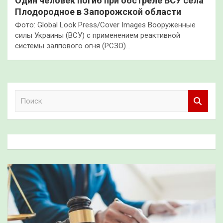
Один человек погиб при обстреле ВСУ села
Плодородное в Запорожской области
Фото: Global Look Press/Cover Images Вооруженные
силы Украины (ВСУ) с применением реактивной
системы залпового огня (РСЗО)…
П
о
и
с
к