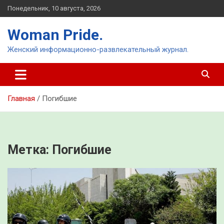
Перейти
Понедельник, 10 августа, 2026
к
содержимому
Woman Pride.
Женский информационно-развлекательный журнал.
Главная
Погибшие
Метка:
Погибшие