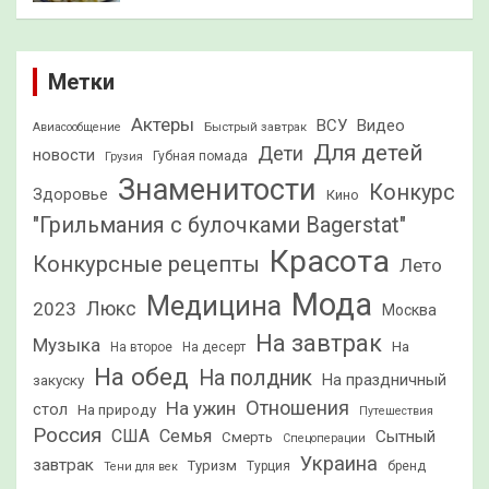
Метки
Актеры
ВСУ
Видео
Быстрый завтрак
Авиасообщение
Для детей
Дети
новости
Грузия
Губная помада
Знаменитости
Конкурс
Здоровье
Кино
"Грильмания с булочками Bagerstat"
Красота
Конкурсные рецепты
Лето
Мода
Медицина
2023
Люкс
Москва
На завтрак
Музыка
На
На второе
На десерт
На обед
На полдник
На праздничный
закуску
Отношения
На ужин
стол
На природу
Путешествия
Россия
США
Семья
Сытный
Смерть
Спецоперации
Украина
завтрак
Туризм
Турция
бренд
Тени для век