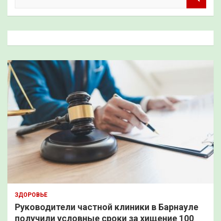
о
и
с
к
ЗДОРОВЬЕ
Руководители частной клиники в Барнауле
получили условные сроки за хищение 100