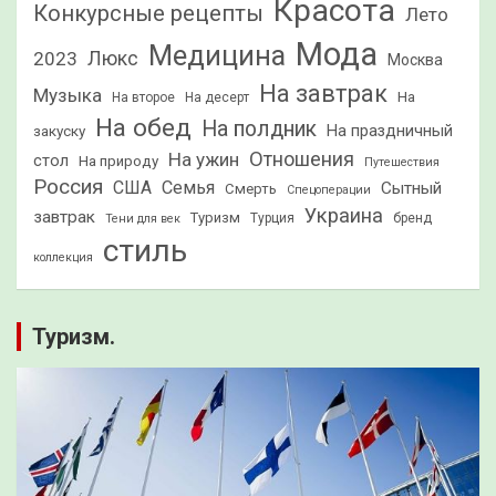
Красота
Конкурсные рецепты
Лето
Мода
Медицина
2023
Люкс
Москва
На завтрак
Музыка
На
На второе
На десерт
На обед
На полдник
На праздничный
закуску
Отношения
На ужин
стол
На природу
Путешествия
Россия
США
Семья
Сытный
Смерть
Спецоперации
Украина
завтрак
Туризм
Турция
бренд
Тени для век
стиль
коллекция
Туризм.