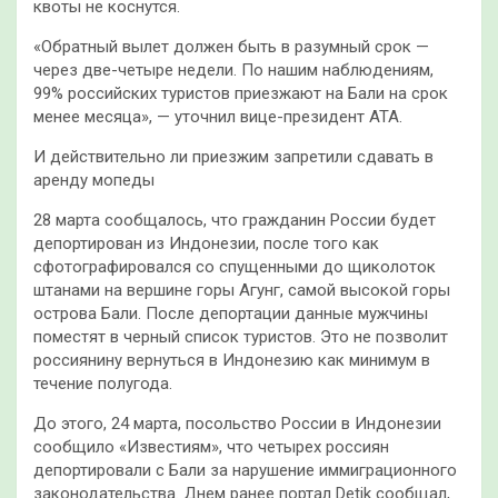
квоты не коснутся.
«Обратный вылет должен быть в разумный срок —
через две-четыре недели. По нашим наблюдениям,
99% российских туристов приезжают на Бали на срок
менее месяца», — уточнил вице-президент АТА.
И действительно ли приезжим запретили сдавать в
аренду мопеды
28 марта сообщалось, что гражданин России будет
депортирован из Индонезии, после того как
сфотографировался со спущенными до щиколоток
штанами на вершине горы Агунг, самой высокой горы
острова Бали. После депортации данные мужчины
поместят в черный список туристов. Это не позволит
россиянину вернуться в Индонезию как минимум в
течение полугода.
До этого, 24 марта, посольство России в Индонезии
сообщило «Известиям», что четырех россиян
депортировали с Бали за нарушение иммиграционного
законодательства. Днем ранее портал Detik сообщал,