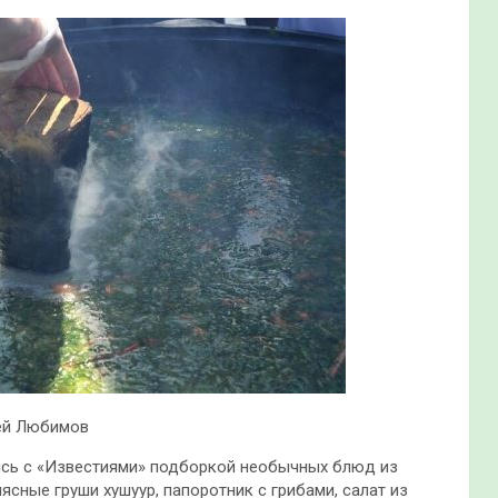
рей Любимов
лись с «Известиями» подборкой необычных блюд из
ясные груши хушуур, папоротник с грибами, салат из