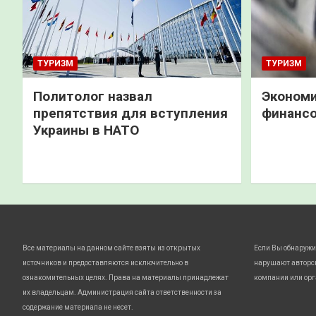
ТУРИЗМ
ТУРИЗМ
Политолог назвал
Экономи
препятствия для вступления
финанс
Украины в НАТО
Все материалы на данном сайте взяты из открытых
Если Вы обнаружи
источников и предоставляются исключительно в
нарушают авторс
ознакомительных целях. Права на материалы принадлежат
компании или орг
их владельцам. Администрация сайта ответственности за
содержание материала не несет.