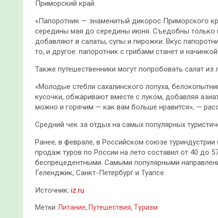
Приморский край.
«Папоротник — знаменитый дикорос Приморского кра
середины мая до середины июня. Съедобны только м
добавляют в салаты, супы и пирожки. Вкус папоротн
то, и другое: папоротник с грибами станет и начинкой
Также путешественники могут попробовать салат из 
«Молодые стебли сахалинского лопуха, белокопытника
кусочки, обжаривают вместе с луком, добавляя азиа
можно и горячим — как вам больше нравится», — расс
Средний чек за отдых на самых популярных туристич
Ранее, в феврале, в Российском союзе туриндустрии 
продаж туров по России на лето составил от 40 до 
беспрецедентными. Самыми популярными направлени
Геленджик, Санкт-Петербург и Туапсе.
Источник:
iz.ru
Метки:
Питание
,
Путешествия
,
Туризм