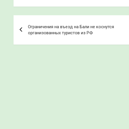
Навигация
Ограничения на въезд на Бали не коснутся
по
организованных туристов из РФ
записям