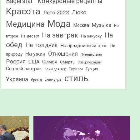
Конкурсные рецепты
Bagerstat"
Красота
Лето 2023
Люкс
Мода
Медицина
Музыка
Москва
На
На
На завтрак
На закуску
второе
На десерт
обед
На полдник
На праздничный стол
На
Отношения
На ужин
природу
Путешествия
Россия
США
Семья
Смерть
Спецоперации
Сытный завтрак
Туризм
Турция
Тени для век
стиль
Украина
бренд
коллекция