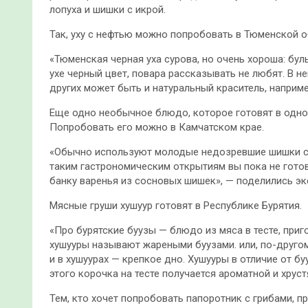
лопуха и шишки с икрой.
Так, уху с нефтью можно попробовать в Тюменской о
«Тюменская черная уха сурова, но очень хороша: бул
ухе черный цвет, повара рассказывать не любят. В н
других может быть и натуральный краситель, наприм
Еще одно необычное блюдо, которое готовят в одном
Попробовать его можно в Камчатском крае.
«Обычно используют молодые недозревшие шишки стл
таким гастрономическим открытиям вы пока не готов
банку варенья из сосновых шишек», — поделились экс
Мясные груши хушуур готовят в Республике Бурятия.
«Про бурятские буузы — блюдо из мяса в тесте, приг
хушууры называют жареными буузами. или, по-другом
и в хушуурах — крепкое дно. Хушууры в отличие от буу
этого корочка на тесте получается ароматной и хрус
Тем, кто хочет попробовать папоротник с грибами, 