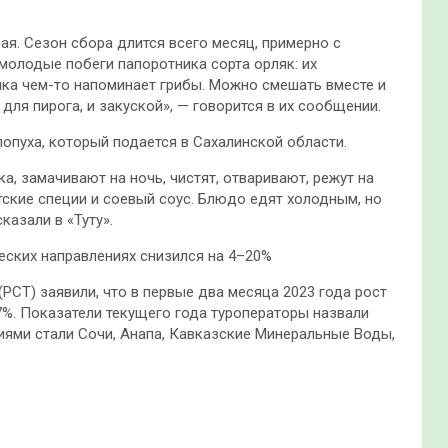
я. Сезон сбора длится всего месяц, примерно с
олодые побеги папоротника сорта орляк: их
ика чем-то напоминает грибы. Можно смешать вместе и
 для пирога, и закуской», — говорится в их сообщении.
лопуха, который подается в Сахалинской области.
, замачивают на ночь, чистят, отваривают, режут на
тские специи и соевый соус. Блюдо едят холодным, но
казали в «Туту».
еских направлениях снизился на 4–20%
(РСТ) заявили, что в первые два месяца 2023 года рост
57%. Показатели текущего года туроператоры назвали
ями стали Сочи, Анапа, Кавказские Минеральные Воды,