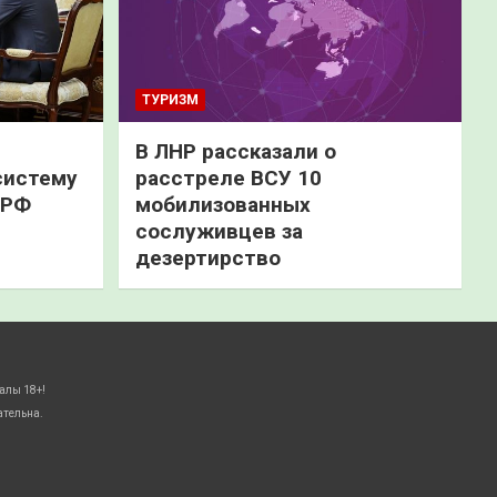
ТУРИЗМ
В ЛНР рассказали о
систему
расстреле ВСУ 10
 РФ
мобилизованных
сослуживцев за
дезертирство
алы 18+!
ательна.