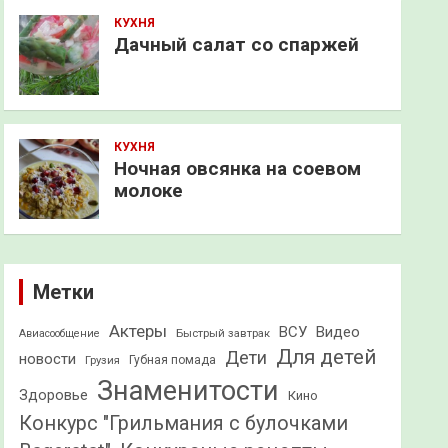
КУХНЯ
Дачный салат со спаржей
КУХНЯ
Ночная овсянка на соевом
молоке
Метки
Актеры
ВСУ
Видео
Быстрый завтрак
Авиасообщение
Для детей
Дети
новости
Грузия
Губная помада
Знаменитости
Здоровье
Кино
Конкурс "Грильмания с булочками