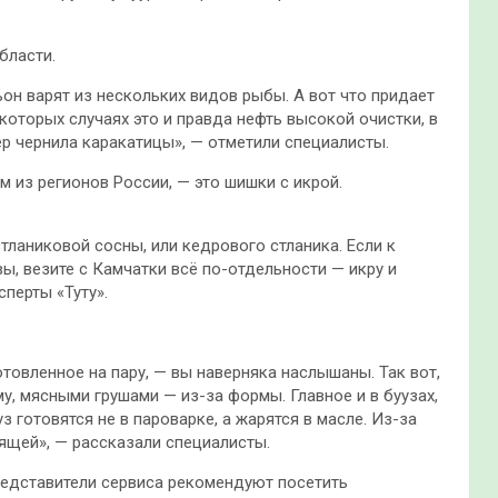
бласти.
ьон варят из нескольких видов рыбы. А вот что придает
екоторых случаях это и правда нефть высокой очистки, в
ер чернила каракатицы», — отметили специалисты.
 из регионов России, — это шишки с икрой.
аниковой сосны, или кедрового стланика. Если к
ы, везите с Камчатки всё по-отдельности — икру и
перты «Туту».
отовленное на пару, — вы наверняка наслышаны. Так вот,
у, мясными грушами — из-за формы. Главное и в буузах,
з готовятся не в пароварке, а жарятся в масле. Из-за
тящей», — рассказали специалисты.
представители сервиса рекомендуют посетить