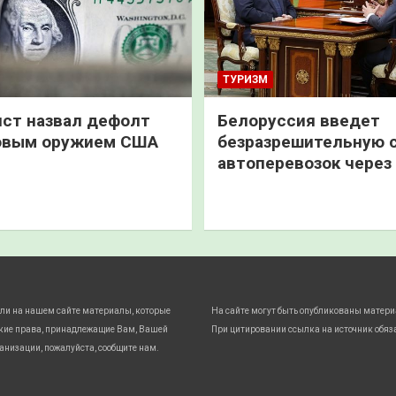
ТУРИЗМ
ст назвал дефолт
Белоруссия введет
овым оружием США
безразрешительную 
автоперевозок через
ли на нашем сайте материалы, которые
На сайте могут быть опубликованы матери
кие права, принадлежащие Вам, Вашей
При цитировании ссылка на источник обяз
анизации, пожалуйста, сообщите нам.