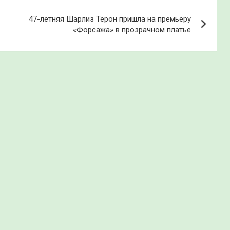
47-летняя Шарлиз Терон пришла на премьеру
«Форсажа» в прозрачном платье