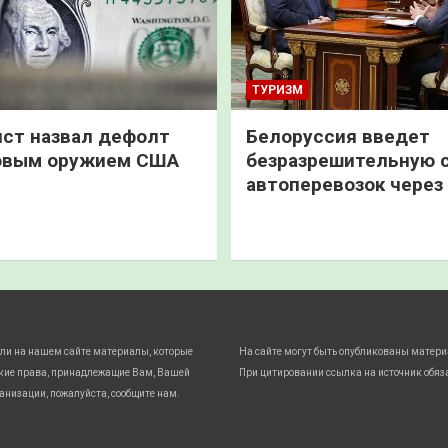
ТУРИЗМ
ст назвал дефолт
Белоруссия введет
овым оружием США
безразрешительную 
автоперевозок через
ли на нашем сайте материалы, которые
На сайте могут быть опубликованы матери
кие права, принадлежащие Вам, Вашей
При цитировании ссылка на источник обяз
анизации, пожалуйста, сообщите нам.