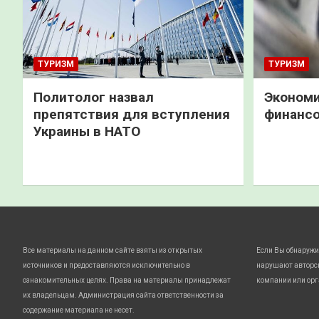
ТУРИЗМ
ТУРИЗМ
Политолог назвал
Экономи
препятствия для вступления
финанс
Украины в НАТО
Все материалы на данном сайте взяты из открытых
Если Вы обнаружи
источников и предоставляются исключительно в
нарушают авторс
ознакомительных целях. Права на материалы принадлежат
компании или орг
их владельцам. Администрация сайта ответственности за
содержание материала не несет.