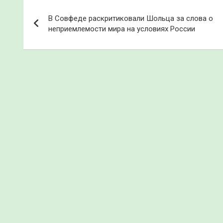
Навигация
В Совфеде раскритиковали Шольца за слова о
по
неприемлемости мира на условиях России
записям