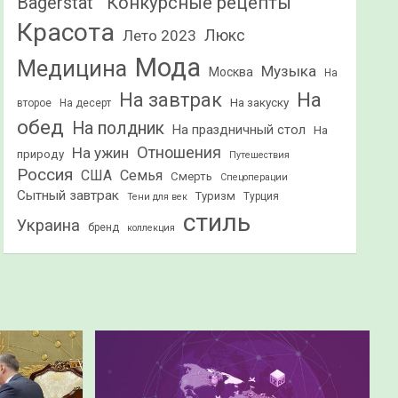
Конкурсные рецепты
Bagerstat"
Красота
Лето 2023
Люкс
Мода
Медицина
Музыка
Москва
На
На
На завтрак
На закуску
второе
На десерт
обед
На полдник
На праздничный стол
На
Отношения
На ужин
природу
Путешествия
Россия
США
Семья
Смерть
Спецоперации
Сытный завтрак
Туризм
Турция
Тени для век
стиль
Украина
бренд
коллекция