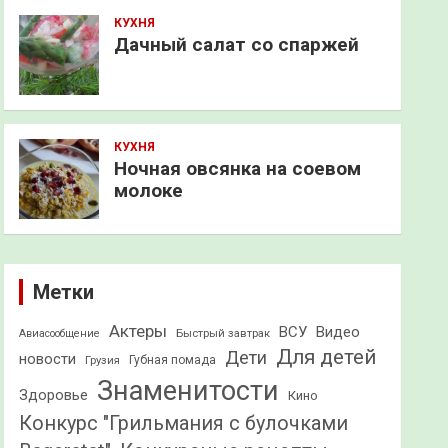
КУХНЯ
Дачный салат со спаржей
КУХНЯ
Ночная овсянка на соевом
молоке
Метки
Актеры
ВСУ
Видео
Быстрый завтрак
Авиасообщение
Для детей
Дети
новости
Грузия
Губная помада
Знаменитости
Здоровье
Кино
Конкурс "Грильмания с булочками