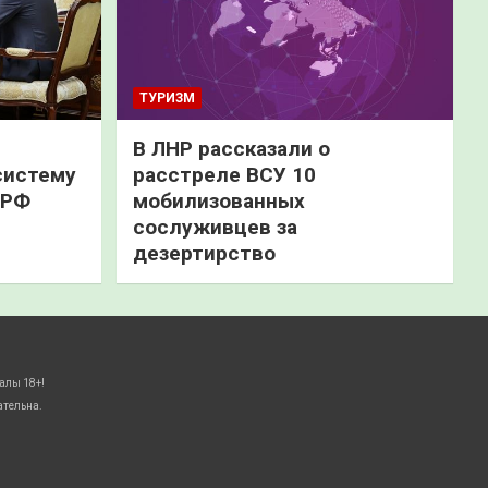
ТУРИЗМ
В ЛНР рассказали о
систему
расстреле ВСУ 10
 РФ
мобилизованных
сослуживцев за
дезертирство
алы 18+!
ательна.