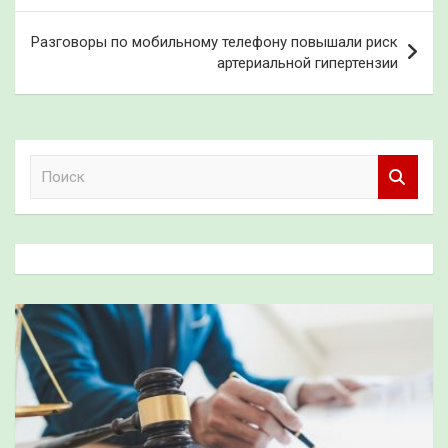
записям
Разговоры по мобильному телефону повышали риск
артериальной гипертензии
П
о
и
с
к