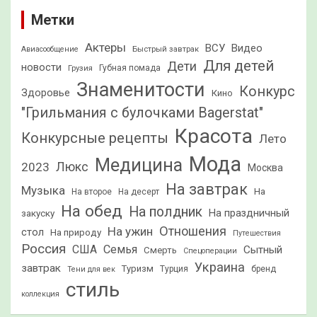
Метки
Актеры
ВСУ
Видео
Быстрый завтрак
Авиасообщение
Для детей
Дети
новости
Грузия
Губная помада
Знаменитости
Конкурс
Здоровье
Кино
"Грильмания с булочками Bagerstat"
Красота
Конкурсные рецепты
Лето
Мода
Медицина
2023
Люкс
Москва
На завтрак
Музыка
На
На второе
На десерт
На обед
На полдник
На праздничный
закуску
Отношения
На ужин
стол
На природу
Путешествия
Россия
США
Семья
Сытный
Смерть
Спецоперации
Украина
завтрак
Туризм
Турция
бренд
Тени для век
стиль
коллекция