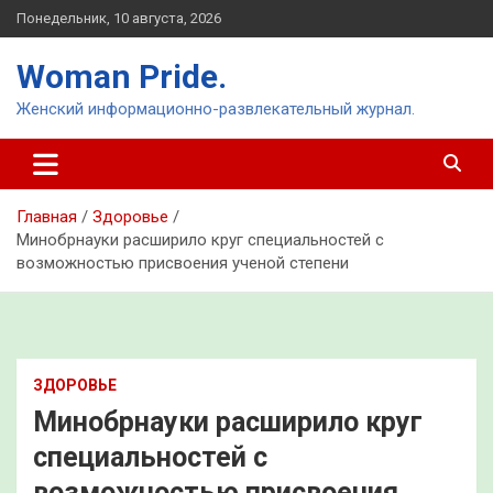
Перейти
Понедельник, 10 августа, 2026
к
содержимому
Woman Pride.
Женский информационно-развлекательный журнал.
Главная
Здоровье
Минобрнауки расширило круг специальностей с
возможностью присвоения ученой степени
ЗДОРОВЬЕ
Минобрнауки расширило круг
специальностей с
возможностью присвоения