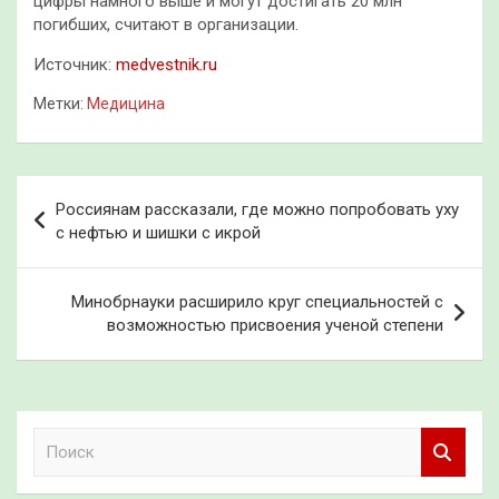
цифры намного выше и могут достигать 20 млн
погибших, считают в организации.
Источник:
medvestnik.ru
Метки:
Медицина
Навигация
Россиянам рассказали, где можно попробовать уху
по
с нефтью и шишки с икрой
записям
Минобрнауки расширило круг специальностей с
возможностью присвоения ученой степени
П
о
и