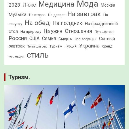
Мода
Медицина
2023
Люкс
Москва
На завтрак
Музыка
На
На второе
На десерт
На обед
На полдник
На праздничный
закуску
Отношения
На ужин
стол
На природу
Путешествия
Россия
США
Семья
Сытный
Смерть
Спецоперации
Украина
завтрак
Туризм
Турция
бренд
Тени для век
стиль
коллекция
Туризм.