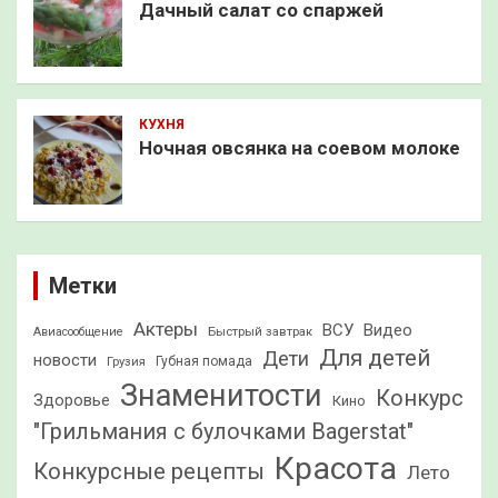
Дачный салат со спаржей
КУХНЯ
Ночная овсянка на соевом молоке
Метки
Актеры
ВСУ
Видео
Быстрый завтрак
Авиасообщение
Для детей
Дети
новости
Грузия
Губная помада
Знаменитости
Конкурс
Здоровье
Кино
"Грильмания с булочками Bagerstat"
Красота
Конкурсные рецепты
Лето