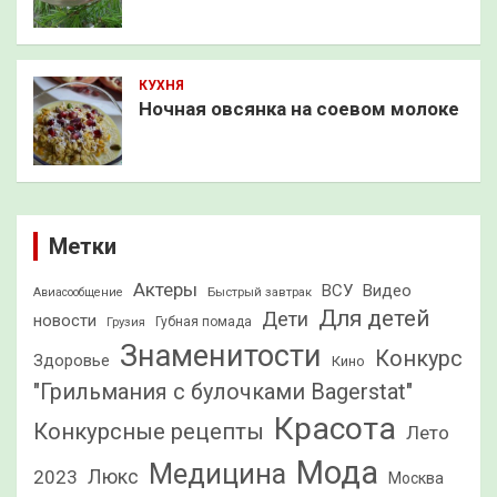
КУХНЯ
Ночная овсянка на соевом молоке
Метки
Актеры
ВСУ
Видео
Быстрый завтрак
Авиасообщение
Для детей
Дети
новости
Грузия
Губная помада
Знаменитости
Конкурс
Здоровье
Кино
"Грильмания с булочками Bagerstat"
Красота
Конкурсные рецепты
Лето
Мода
Медицина
2023
Люкс
Москва