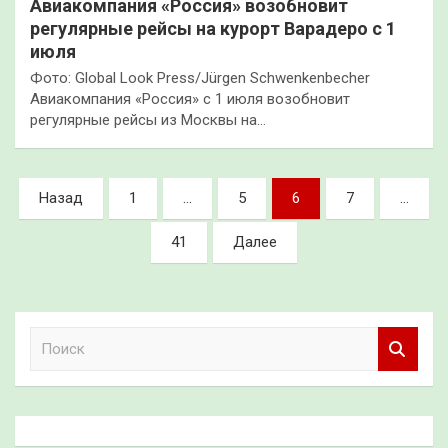
Авиакомпания «Россия» возобновит
регулярные рейсы на курорт Варадеро с 1
июля
Фото: Global Look Press/Jürgen Schwenkenbecher
Авиакомпания «Россия» с 1 июля возобновит
регулярные рейсы из Москвы на…
Пагинация
Назад
1
…
5
6
7
…
записей
41
Далее
П
о
и
с
к