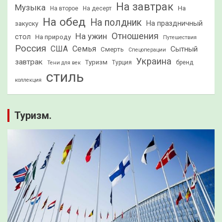
На завтрак
Музыка
На
На второе
На десерт
На обед
На полдник
На праздничный
закуску
Отношения
На ужин
стол
На природу
Путешествия
Россия
США
Семья
Сытный
Смерть
Спецоперации
Украина
завтрак
Туризм
Турция
бренд
Тени для век
стиль
коллекция
Туризм.