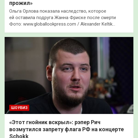
прожил»
Ольга Орлова показала наследство, которое
ей оставила подруга Жанна Фриске после смерти
Фото: www.globallookpress.com / Alexander Keltik…
ШОУБИЗ
«Этот гнойник вскрыл»: рэпер Рич
возмутился запрету флага РФ на концерте
Schokk