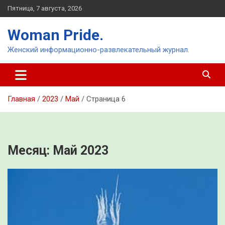
Перейти
Пятница, 7 августа, 2026
к
содержимому
Woman Pride.
Женский информационно-развлекательный журнал.
Главная
2023
Май
Страница 6
Месяц:
Май 2023