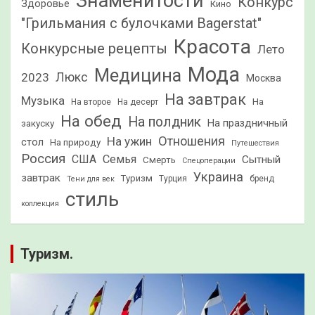
Знаменитости
Конкурс
Здоровье
Кино
"Грильмания с булочками Bagerstat"
Красота
Конкурсные рецепты
Лето
Мода
Медицина
2023
Люкс
Москва
На завтрак
Музыка
На
На второе
На десерт
На обед
На полдник
На праздничный
закуску
Отношения
На ужин
стол
На природу
Путешествия
Россия
США
Семья
Сытный
Смерть
Спецоперации
Украина
завтрак
Туризм
Турция
бренд
Тени для век
стиль
коллекция
Туризм.