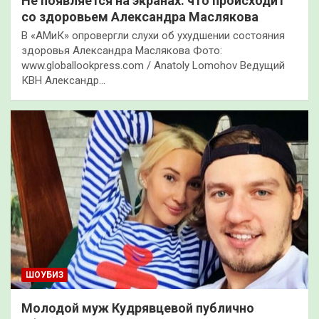
Не появляется на экранах: что происходит
со здоровьем Александра Маслякова
В «АМиК» опровергли слухи об ухудшении состояния
здоровья Александра Маслякова Фото:
www.globallookpress.com / Anatoly Lomohov Ведущий
КВН Александр…
ШОУБИЗ
Молодой муж Кудрявцевой публично