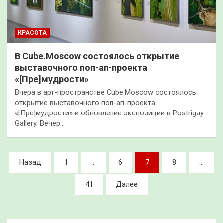
КРАСОТА
В Cube.Moscow состоялось открытие
выставочного поп-ап-проекта
«[Пре]мудрости»
Вчера в арт-пространстве Cube.Moscow состоялось
открытие выставочного поп-ап-проекта
«[Пре]мудрости» и обновление экспозиции в Postrigay
Gallery. Вечер…
Пагинация
Назад
1
…
6
7
8
…
записей
41
Далее