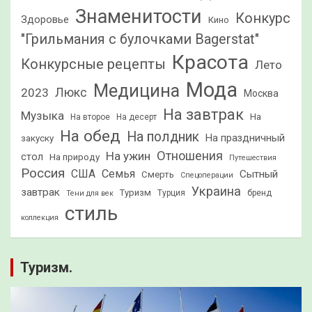
Знаменитости
Конкурс
Здоровье
Кино
"Грильмания с булочками Bagerstat"
Красота
Конкурсные рецепты
Лето
Мода
Медицина
2023
Люкс
Москва
На завтрак
Музыка
На
На второе
На десерт
На обед
На полдник
На праздничный
закуску
Отношения
На ужин
стол
На природу
Путешествия
Россия
США
Семья
Сытный
Смерть
Спецоперации
Украина
завтрак
Туризм
Турция
бренд
Тени для век
стиль
коллекция
Туризм.