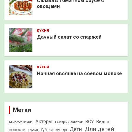
Салака в томатном соусе с
овощами
КУХНЯ
Дачный салат со спаржей
КУХНЯ
Ночная овсянка на соевом молоке
Метки
Актеры
ВСУ
Видео
Быстрый завтрак
Авиасообщение
Для детей
Дети
новости
Грузия
Губная помада