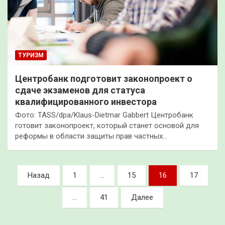
ТУРИЗМ
Центробанк подготовит законопроект о
сдаче экзаменов для статуса
квалифицированного инвестора
Фото: TASS/dpa/Klaus-Dietmar Gabbert Центробанк
готовит законопроект, который станет основой для
реформы в области защиты прав частных…
Пагинация
Назад
1
…
15
16
17
записей
…
41
Далее